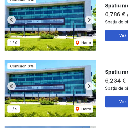
Spatiu mo
6,786 €
Spațiu de bi
Previous
Next
Vezi
1
/
9
Harta
Comision 0%
Spatiu mo
6,234 €
Spațiu de bi
Previous
Next
Vezi
1
/
9
Harta