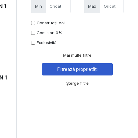
N 1
Min
Max
Construcții noi
Comision 0%
Exclusivități
Mai multe filtre
N 1
Șterge filtre