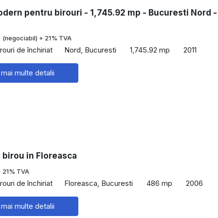
dern pentru birouri - 1,745.92 mp - Bucuresti Nord 
€
(negociabil) + 21% TVA
rouri de închiriat
Nord, Bucuresti
1,745.92 mp
2011
 mai multe detalii
 birou in Floreasca
+ 21% TVA
rouri de închiriat
Floreasca, Bucuresti
486 mp
2006
 mai multe detalii