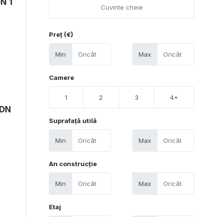
DN 1
Preț (€)
Min
Max
Camere
1
2
3
4+
 DN
Suprafață utilă
Min
Max
An construcție
Min
Max
Etaj