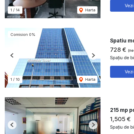
Vezi
1
/
14
Harta
Comision 0%
Spatiu mo
728 €
(ne
Spațiu de bi
Previous
Next
Vezi
1
/
10
Harta
215 mp po
1,505 €
Spațiu de bi
Previous
Next