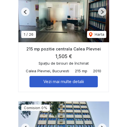
Previous
Next
1
/
26
Harta
215 mp pozitie centrala Calea Plevnei
1,505 €
Spațiu de birouri de închiriat
Calea Plevnei, Bucuresti
215 mp
2010
Vezi mai multe detalii
Comision 0%