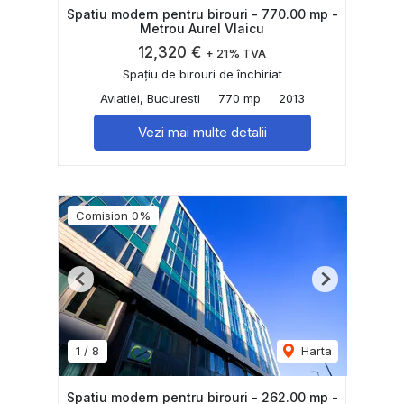
Spatiu modern pentru birouri - 770.00 mp -
Metrou Aurel Vlaicu
12,320 €
+ 21% TVA
Spațiu de birouri de închiriat
Aviatiei, Bucuresti
770 mp
2013
Vezi mai multe detalii
Comision 0%
Previous
Next
1
/
8
Harta
Spatiu modern pentru birouri - 262.00 mp -