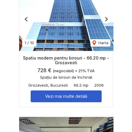
Previous
Next
1
/
10
Harta
Spatiu modern pentru birouri - 66.20 mp -
Grozavesti
728 €
(negociabil) + 21% TVA
Spațiu de birouri de închiriat
Grozavesti, Bucuresti
66.2 mp
2006
Vezi mai multe detalii