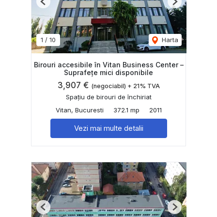
Previous
Next
1
/
10
Harta
Birouri accesibile în Vitan Business Center –
Suprafețe mici disponibile
3,907 €
(negociabil) + 21% TVA
Spațiu de birouri de închiriat
Vitan, Bucuresti
372.1 mp
2011
Vezi mai multe detalii
Previous
Next