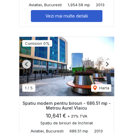
Aviatiei, Bucuresti
1,954.58 mp
2013
Vezi mai multe detalii
Comision 0%
Previous
Next
1
/
5
Harta
Spatiu modern pentru birouri - 686.51 mp -
Metrou Aurel Vlaicu
10,641 €
+ 21% TVA
Spațiu de birouri de închiriat
Aviatiei, Bucuresti
686.51 mp
2013