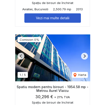
Spațiu de birouri de închiriat
Aviatiei, Bucuresti
2,500.79 mp
2013
Vezi mai multe detalii
Comision 0%
Previous
Next
1
/
5
Harta
Spatiu modern pentru birouri - 1954.58 mp -
Metrou Aurel Vlaicu
30,296 €
+ 21% TVA
Spațiu de birouri de închiriat