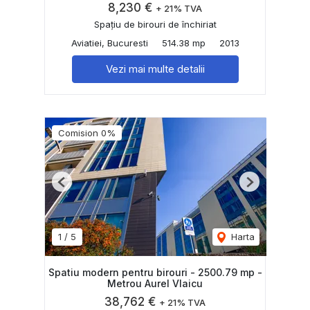
8,230 €
+ 21% TVA
Spațiu de birouri de închiriat
Aviatiei, Bucuresti
514.38 mp
2013
Vezi mai multe detalii
Comision 0%
Previous
Next
1
/
5
Harta
Spatiu modern pentru birouri - 2500.79 mp -
Metrou Aurel Vlaicu
38,762 €
+ 21% TVA