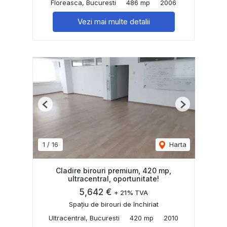
Floreasca, Bucuresti
486 mp
2006
Vezi mai multe detalii
Previous
Next
1
/
16
Harta
Cladire birouri premium, 420 mp,
ultracentral, oportunitate!
5,642 €
+ 21% TVA
Spațiu de birouri de închiriat
Ultracentral, Bucuresti
420 mp
2010