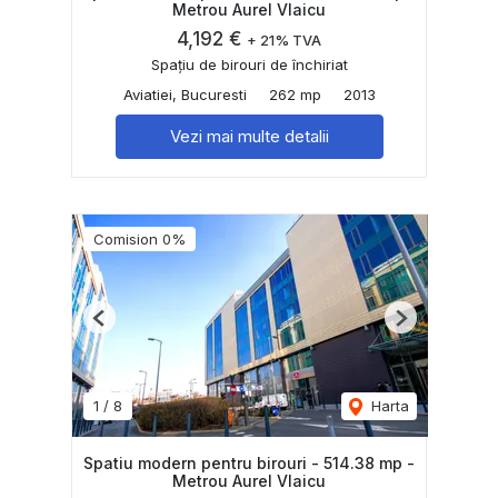
Metrou Aurel Vlaicu
4,192 €
+ 21% TVA
Spațiu de birouri de închiriat
Aviatiei, Bucuresti
262 mp
2013
Vezi mai multe detalii
Comision 0%
Previous
Next
1
/
8
Harta
Spatiu modern pentru birouri - 514.38 mp -
Metrou Aurel Vlaicu