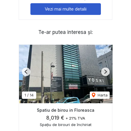
Vezi mai multe detalii
Te-ar putea interesa și:
Previous
Next
1
/
14
Harta
Spatiu de birou in Floreasca
8,019 €
+ 21% TVA
Spațiu de birouri de închiriat