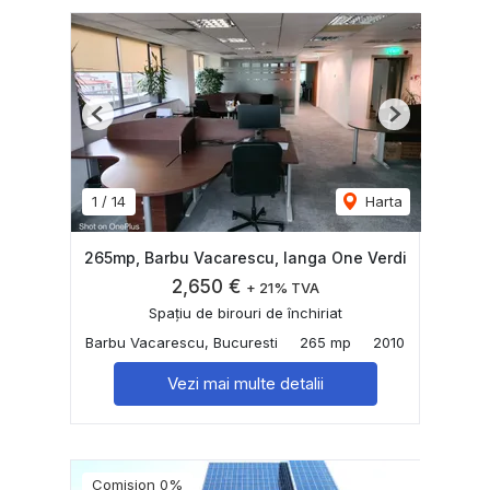
Previous
Next
1
/
14
Harta
265mp, Barbu Vacarescu, langa One Verdi
2,650 €
+ 21% TVA
Spațiu de birouri de închiriat
Barbu Vacarescu, Bucuresti
265 mp
2010
Vezi mai multe detalii
Comision 0%