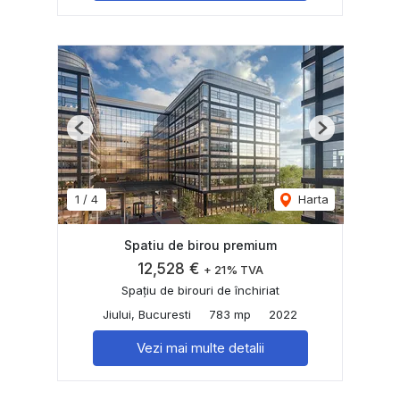
Previous
Next
1
/
4
Harta
Spatiu de birou premium
12,528 €
+ 21% TVA
Spațiu de birouri de închiriat
Jiului, Bucuresti
783 mp
2022
Vezi mai multe detalii