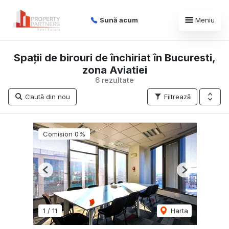
Sună acum
Meniu
Spații de birouri de închiriat în Bucuresti,
zona Aviatiei
6 rezultate
Caută din nou
Filtrează
Comision 0%
Previous
Next
1
/
11
Harta