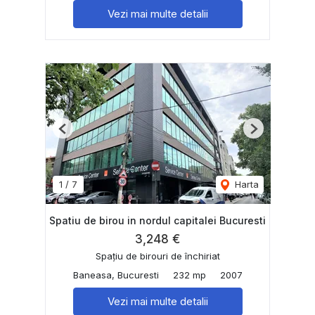
Vezi mai multe detalii
Previous
Next
1
/
7
Harta
Spatiu de birou in nordul capitalei Bucuresti
3,248 €
Spațiu de birouri de închiriat
Baneasa, Bucuresti
232 mp
2007
Vezi mai multe detalii