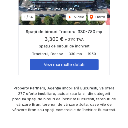
1
/
14
Video
Harta
Spații de birouri Tractorul 330-780 mp
3,300 €
+ 21% TVA
Spațiu de birouri de închiriat
Tractorul, Brasov
330 mp
1950
Vezi mai multe detalii
Property Partners, Agenție imobiliară Bucuresti, va ofera
277 oferte imobiliare, actualizate la zi, din categorii
precum
spații de birouri de închiriat Bucuresti
,
terenuri de
vânzare Bran
,
terenuri de vânzare Joita
,
case vile de
vânzare Bran
sau
spații comerciale de închiriat Bucuresti
.