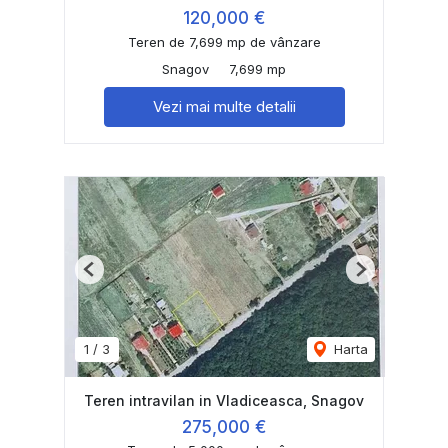
120,000 €
Teren de 7,699 mp de vânzare
Snagov
7,699 mp
Vezi mai multe detalii
Previous
Next
1
/
3
Harta
Teren intravilan in Vladiceasca, Snagov
275,000 €