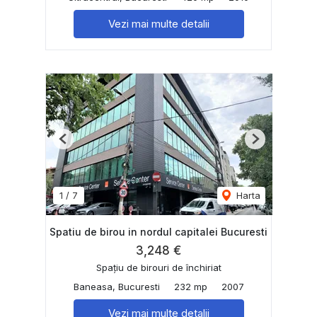
Vezi mai multe detalii
Previous
Next
1
/
7
Harta
Spatiu de birou in nordul capitalei Bucuresti
3,248 €
Spațiu de birouri de închiriat
Baneasa, Bucuresti
232 mp
2007
Vezi mai multe detalii