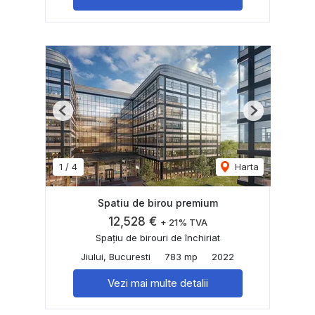
Previous
Next
1
/
4
Harta
Spatiu de birou premium
12,528 €
+ 21% TVA
Spațiu de birouri de închiriat
Jiului, Bucuresti
783 mp
2022
Vezi mai multe detalii