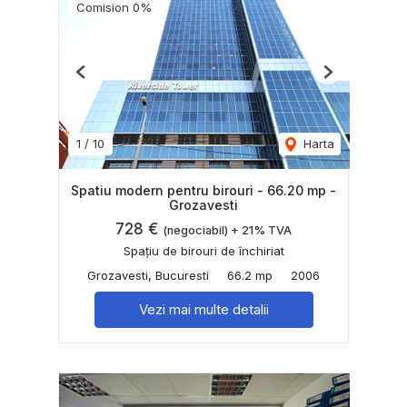
Comision 0%
Previous
Next
1
/
10
Harta
Spatiu modern pentru birouri - 66.20 mp -
Grozavesti
728 €
(negociabil) + 21% TVA
Spațiu de birouri de închiriat
Grozavesti, Bucuresti
66.2 mp
2006
Vezi mai multe detalii