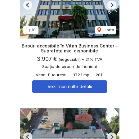
Previous
Next
1
/
10
Harta
Birouri accesibile în Vitan Business Center –
Suprafețe mici disponibile
3,907 €
(negociabil) + 21% TVA
Spațiu de birouri de închiriat
Vitan, Bucuresti
372.1 mp
2011
Vezi mai multe detalii