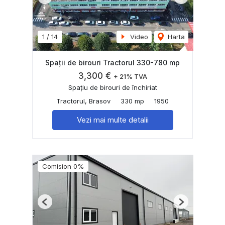
Previous
Next
1
/
14
Video
Harta
Spații de birouri Tractorul 330-780 mp
3,300 €
+ 21% TVA
Spațiu de birouri de închiriat
Tractorul, Brasov
330 mp
1950
Vezi mai multe detalii
Comision 0%
Previous
Next