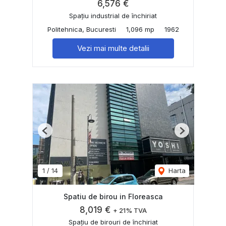
6,576 €
Spațiu industrial de închiriat
Politehnica, Bucuresti
1,096 mp
1962
Vezi mai multe detalii
Previous
Next
1
/
14
Harta
Spatiu de birou in Floreasca
8,019 €
+ 21% TVA
Spațiu de birouri de închiriat