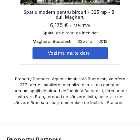
Spatiu modern pentru birouri - 325 mp - B-
dul. Magheru
6,175 €
+ 21% TVA
Spațiu de birouri de închiriat
Magheru, Bucuresti
325 mp
2012
Vezi mai multe detalii
Property Partners, Agenție imobiliară Bucuresti, va ofera
277 oferte imobiliare, actualizate la zi, din categorii
precum
spații de birouri de închiriat Bucuresti
,
terenuri de
vânzare Bran
,
terenuri de vânzare Joita
,
case vile de
vânzare Bran
sau
spații comerciale de închiriat Bucuresti
.
Property Partners