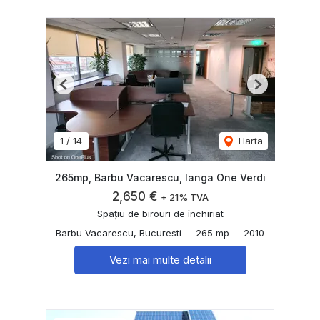
Previous
Next
1
/
14
Harta
265mp, Barbu Vacarescu, langa One Verdi
2,650 €
+ 21% TVA
Spațiu de birouri de închiriat
Barbu Vacarescu, Bucuresti
265 mp
2010
Vezi mai multe detalii