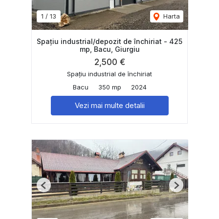
1
/
13
Harta
Spațiu industrial/depozit de închiriat - 425
mp, Bacu, Giurgiu
2,500 €
Spațiu industrial de închiriat
Bacu
350 mp
2024
Vezi mai multe detalii
Previous
Next