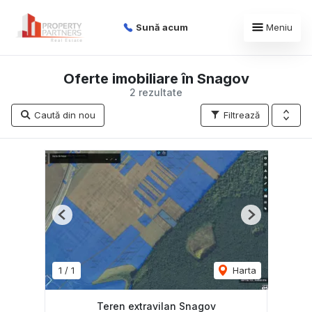
Sună acum
Meniu
Oferte imobiliare în Snagov
2 rezultate
Caută din nou
Filtrează
Previous
Next
1
/
1
Harta
Teren extravilan Snagov