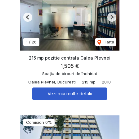
Previous
Next
1
/
26
Harta
215 mp pozitie centrala Calea Plevnei
1,505 €
Spațiu de birouri de închiriat
Calea Plevnei, Bucuresti
215 mp
2010
Vezi mai multe detalii
Comision 0%