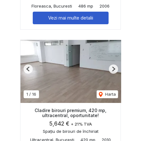
Floreasca, Bucuresti
486 mp
2006
Vezi mai multe detalii
Previous
Next
1
/
16
Harta
Cladire birouri premium, 420 mp,
ultracentral, oportunitate!
5,642 €
+ 21% TVA
Spațiu de birouri de închiriat
Ultracentral, Bucuresti
420 mp
2010