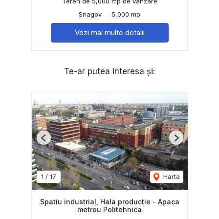
Teren de 5,000 mp de vânzare
Snagov
5,000 mp
Vezi mai multe detalii
Te-ar putea interesa și:
Previous
Next
1
/
17
Harta
Spatiu industrial, Hala productie - Apaca
metrou Politehnica