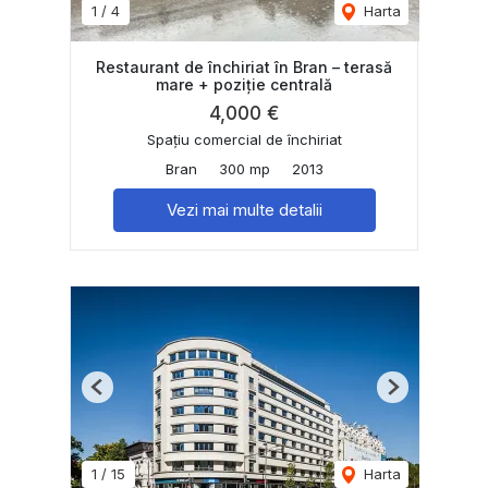
1
/
4
Harta
Restaurant de închiriat în Bran – terasă
mare + poziție centrală
4,000 €
Spațiu comercial de închiriat
Bran
300 mp
2013
Vezi mai multe detalii
Previous
Next
1
/
15
Harta