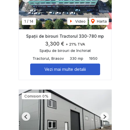
Previous
Next
1
/
14
Video
Harta
Spații de birouri Tractorul 330-780 mp
3,300 €
+ 21% TVA
Spațiu de birouri de închiriat
Tractorul, Brasov
330 mp
1950
Vezi mai multe detalii
Comision 0%
Previous
Next