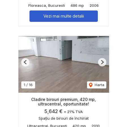
Floreasca, Bucuresti
486 mp
2006
Vezi mai multe detalii
Previous
Next
1
/
16
Harta
Cladire birouri premium, 420 mp,
ultracentral, oportunitate!
5,642 €
+ 21% TVA
Spațiu de birouri de închiriat
Ultracentral, Bucuresti
420 mp
2010