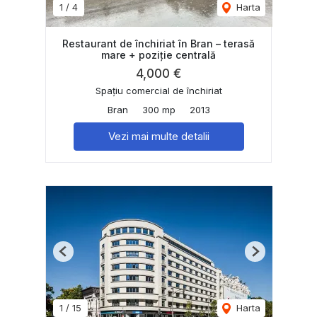
1
/
4
Harta
Restaurant de închiriat în Bran – terasă
mare + poziție centrală
4,000 €
Spațiu comercial de închiriat
Bran
300 mp
2013
Vezi mai multe detalii
Previous
Next
1
/
15
Harta