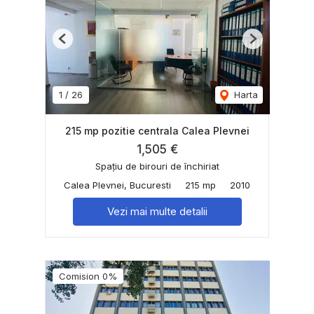
Previous
Next
1
/
26
Harta
215 mp pozitie centrala Calea Plevnei
1,505 €
Spațiu de birouri de închiriat
Calea Plevnei, Bucuresti
215 mp
2010
Vezi mai multe detalii
Comision 0%