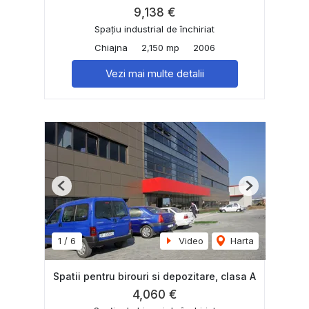
9,138 €
Spațiu industrial de închiriat
Chiajna
2,150 mp
2006
Vezi mai multe detalii
Previous
Next
1
/
6
Video
Harta
Spatii pentru birouri si depozitare, clasa A
4,060 €