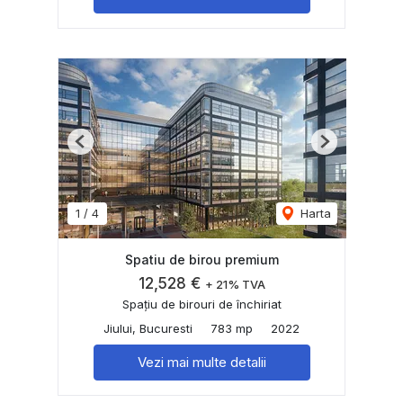
Previous
Next
1
/
4
Harta
Spatiu de birou premium
12,528 €
+ 21% TVA
Spațiu de birouri de închiriat
Jiului, Bucuresti
783 mp
2022
Vezi mai multe detalii