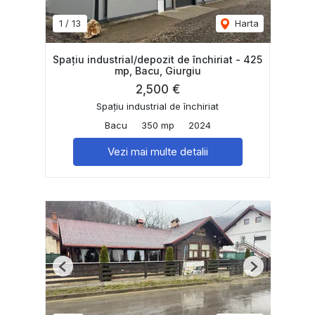
1
/
13
Harta
Spațiu industrial/depozit de închiriat - 425
mp, Bacu, Giurgiu
2,500 €
Spațiu industrial de închiriat
Bacu
350 mp
2024
Vezi mai multe detalii
Previous
Next