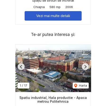
Spațiu de birouri de închiriat
Chiajna
580 mp
2006
Vezi mai multe detalii
Te-ar putea interesa și:
Previous
Next
1
/
17
Harta
Spatiu industrial, Hala productie - Apaca
metrou Politehnica