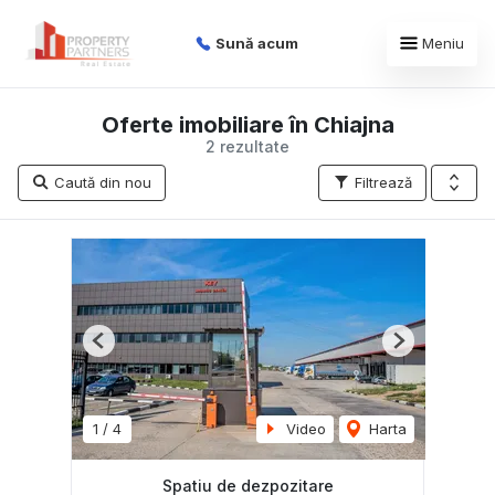
Sună acum
Meniu
Oferte imobiliare în Chiajna
2 rezultate
Caută din nou
Filtrează
Previous
Next
1
/
4
Video
Harta
Spatiu de dezpozitare