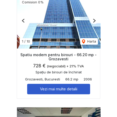
Comision 0%
Previous
Next
1
/
10
Harta
Spatiu modern pentru birouri - 66.20 mp -
Grozavesti
728 €
(negociabil) + 21% TVA
Spațiu de birouri de închiriat
Grozavesti, Bucuresti
66.2 mp
2006
Vezi mai multe detalii