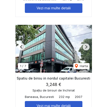
Vezi mai multe detalii
Previous
Next
1
/
7
Harta
Spatiu de birou in nordul capitalei Bucuresti
3,248 €
Spațiu de birouri de închiriat
Baneasa, Bucuresti
232 mp
2007
Vezi mai multe detalii