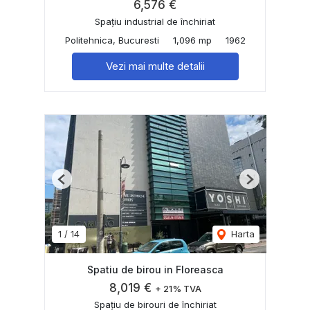
6,576 €
Spațiu industrial de închiriat
Politehnica, Bucuresti
1,096 mp
1962
Vezi mai multe detalii
Previous
Next
1
/
14
Harta
Spatiu de birou in Floreasca
8,019 €
+ 21% TVA
Spațiu de birouri de închiriat