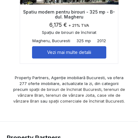
Spatiu modern pentru birouri - 325 mp - B-
dul. Magheru
6,175 €
+ 21% TVA
Spațiu de birouri de închiriat
Magheru, Bucuresti
325 mp
2012
Vezi mai multe detalii
Property Partners, Agenție imobiliară Bucuresti, va ofera
277 oferte imobiliare, actualizate la zi, din categorii
precum
spații de birouri de închiriat Bucuresti
,
terenuri de
vânzare Bran
,
terenuri de vânzare Joita
,
case vile de
vânzare Bran
sau
spații comerciale de închiriat Bucuresti
.
Property Partners