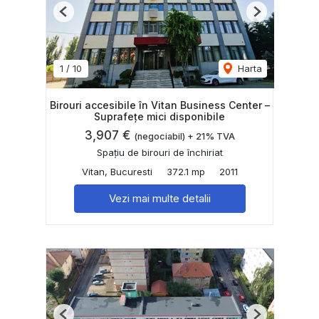
Previous
Next
1
/
10
Harta
Birouri accesibile în Vitan Business Center –
Suprafețe mici disponibile
3,907 €
(negociabil) + 21% TVA
Spațiu de birouri de închiriat
Vitan, Bucuresti
372.1 mp
2011
Vezi mai multe detalii