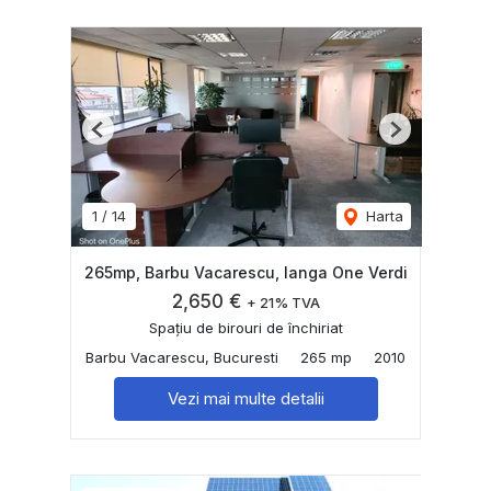
Previous
Next
1
/
14
Harta
265mp, Barbu Vacarescu, langa One Verdi
2,650 €
+ 21% TVA
Spațiu de birouri de închiriat
Barbu Vacarescu, Bucuresti
265 mp
2010
Vezi mai multe detalii