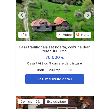
Previous
Next
1
/
8
Video
Harta
Casă tradițională sat Poarta, comuna Bran
teren 1000 mp
70,000 €
Casă / Vilă cu 5 camere de vânzare
Bran
230 mp
1960
Vezi mai multe detalii
Comision 0%
Exclusivitate