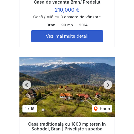
Casa de vacanta Bran/ Predelut
210,000 €
Casă / Vilă cu 3 camere de vânzare
Bran
90 mp
2014
Vezi mai multe detalii
Previous
Next
1
/
18
Harta
Casă tradițională cu 1800 mp teren în
Sohodol, Bran | Priveliște superba