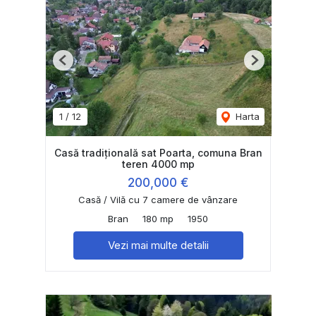
Previous
Next
1
/
12
Harta
Casă tradițională sat Poarta, comuna Bran
teren 4000 mp
200,000 €
Casă / Vilă cu 7 camere de vânzare
Bran
180 mp
1950
Vezi mai multe detalii