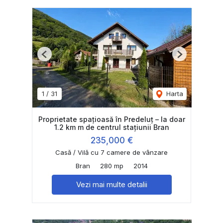
Previous
Next
1
/
31
Harta
Proprietate spațioasă în Predeluț – la doar
1.2 km m de centrul stațiunii Bran
235,000 €
Casă / Vilă cu 7 camere de vânzare
Bran
280 mp
2014
Vezi mai multe detalii