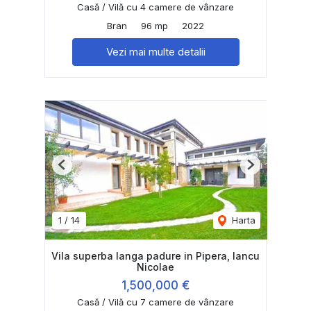
Casă / Vilă cu 4 camere de vânzare
Bran
96 mp
2022
Vezi mai multe detalii
Previous
Next
1
/
14
Harta
Vila superba langa padure in Pipera, Iancu
Nicolae
1,500,000 €
Casă / Vilă cu 7 camere de vânzare