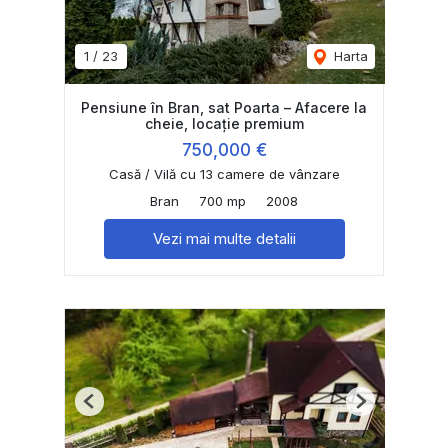
1
/
23
Harta
Pensiune în Bran, sat Poarta – Afacere la
cheie, locație premium
750,000 €
Casă / Vilă cu 13 camere de vânzare
Bran
700 mp
2008
Vezi mai multe detalii
Previous
Next