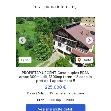
Te-ar putea interesa și:
Previous
Next
1
/
25
Harta
PROPIETAR URGENT Casa duplex BRAN
arpox 300m utili, 1300mp teren - 2 case la
pret de 1 apartament !!
225,000 €
Casă / Vilă cu 10 camere de vânzare
Bran
300 mp
2000
Vezi mai multe detalii