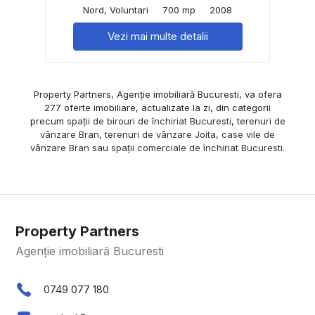
Nord, Voluntari
700 mp
2008
Vezi mai multe detalii
Property Partners, Agenție imobiliară Bucuresti, va ofera
277 oferte imobiliare, actualizate la zi, din categorii
precum
spații de birouri de închiriat Bucuresti
,
terenuri de
vânzare Bran
,
terenuri de vânzare Joita
,
case vile de
vânzare Bran
sau
spații comerciale de închiriat Bucuresti
.
Property Partners
Agenție imobiliară Bucuresti
0749 077 180