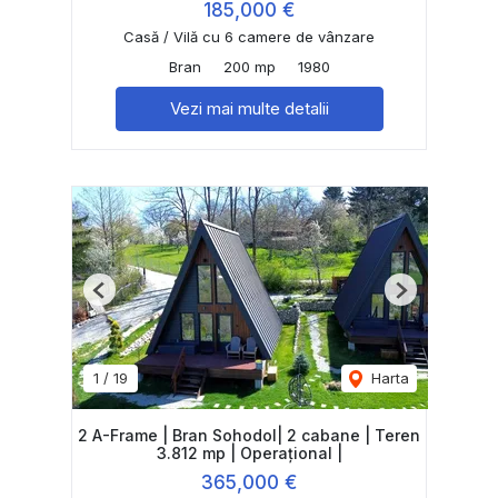
185,000 €
Casă / Vilă cu 6 camere de vânzare
Bran
200 mp
1980
Vezi mai multe detalii
Previous
Next
1
/
19
Harta
2 A-Frame | Bran Sohodol| 2 cabane | Teren
3.812 mp | Operațional |
365,000 €