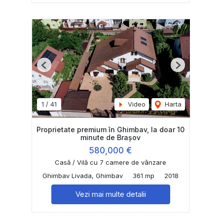
Previous
Next
1
/
41
Video
Harta
Proprietate premium în Ghimbav, la doar 10
minute de Brașov
580,000 €
Casă / Vilă cu 7 camere de vânzare
Ghimbav Livada, Ghimbav
361 mp
2018
Vezi mai multe detalii