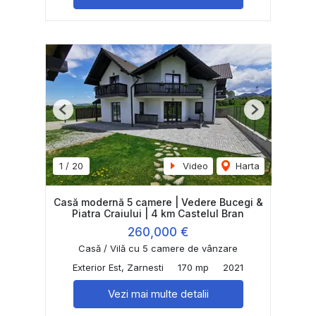
Previous
Next
1
/
20
Video
Harta
Casă modernă 5 camere | Vedere Bucegi &
Piatra Craiului | 4 km Castelul Bran
260,000 €
Casă / Vilă cu 5 camere de vânzare
Exterior Est, Zarnesti
170 mp
2021
Vezi mai multe detalii