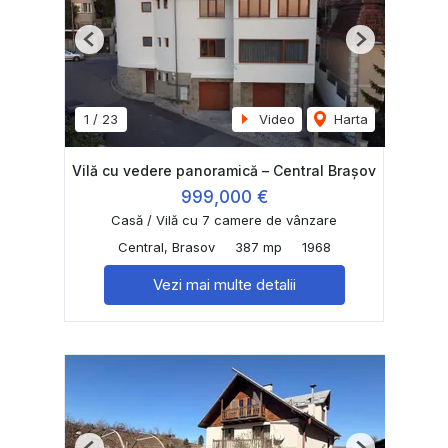
Previous
Next
1
/
23
Video
Harta
Vilă cu vedere panoramică – Central Brașov
999,000 €
Casă / Vilă cu 7 camere de vânzare
Central, Brasov
387 mp
1968
Vezi mai multe detalii