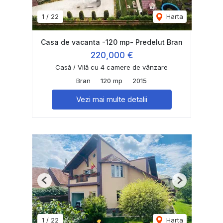
1
/
22
Harta
Casa de vacanta -120 mp- Predelut Bran
220,000 €
Casă / Vilă cu 4 camere de vânzare
Bran
120 mp
2015
Vezi mai multe detalii
Previous
Next
1
/
22
Harta