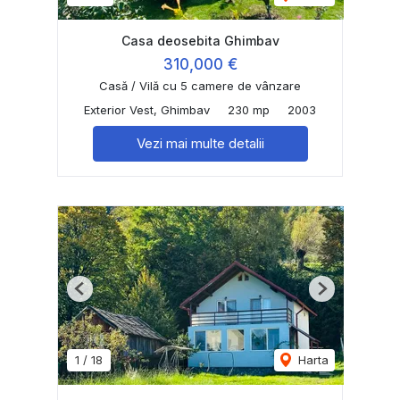
Casa deosebita Ghimbav
310,000 €
Casă / Vilă cu 5 camere de vânzare
Exterior Vest, Ghimbav
230 mp
2003
Vezi mai multe detalii
Previous
Next
1
/
18
Harta