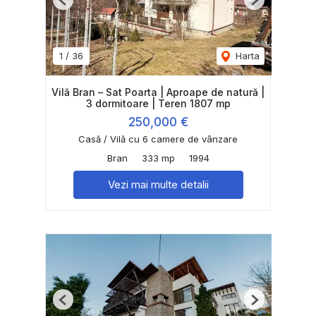
Previous
Next
1
/
36
Harta
Vilă Bran – Sat Poarta | Aproape de natură |
3 dormitoare | Teren 1807 mp
250,000 €
Casă / Vilă cu 6 camere de vânzare
Bran
333 mp
1994
Vezi mai multe detalii
Previous
Next