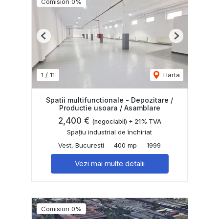
Comision 0%
Previous
Next
1
/
11
Harta
Spatii multifunctionale - Depozitare /
Productie usoara / Asamblare
2,400 €
(negociabil) + 21% TVA
Spațiu industrial de închiriat
Vest, Bucuresti
400 mp
1999
Vezi mai multe detalii
Comision 0%