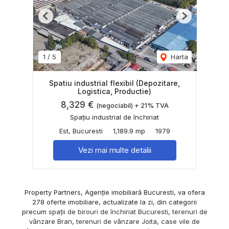
Previous
Next
1
/
5
Harta
Spatiu industrial flexibil (Depozitare,
Logistica, Productie)
8,329 €
(negociabil) + 21% TVA
Spațiu industrial de închiriat
Est, Bucuresti
1,189.9 mp
1979
Vezi mai multe detalii
Property Partners, Agenție imobiliară Bucuresti, va ofera
278 oferte imobiliare, actualizate la zi, din categorii
precum
spații de birouri de închiriat Bucuresti
,
terenuri de
vânzare Bran
,
terenuri de vânzare Joita
,
case vile de