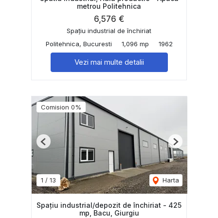
metrou Politehnica
6,576 €
Spațiu industrial de închiriat
Politehnica, Bucuresti
1,096 mp
1962
Vezi mai multe detalii
Comision 0%
Previous
Next
1
/
13
Harta
Spațiu industrial/depozit de închiriat - 425
mp, Bacu, Giurgiu