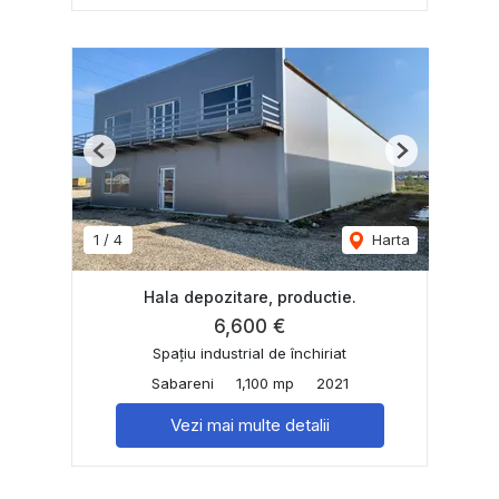
Previous
Next
1
/
4
Harta
Hala depozitare, productie.
6,600 €
Spațiu industrial de închiriat
Sabareni
1,100 mp
2021
Vezi mai multe detalii