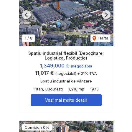
Previous
Next
1
/
8
Harta
Spatiu industrial flexibil (Depozitare,
Logistica, Productie)
1,349,000 €
(negociabil)
11,017 €
(negociabil) + 21% TVA
Spațiu industrial de vânzare
Titan, Bucuresti
1,916 mp
1975
Vezi mai multe detalii
Comision 0%