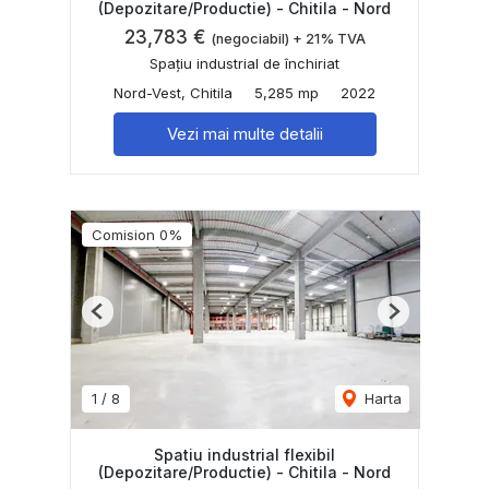
(Depozitare/Productie) - Chitila - Nord
23,783 €
(negociabil) + 21% TVA
Spațiu industrial de închiriat
Nord-Vest, Chitila
5,285 mp
2022
Vezi mai multe detalii
Comision 0%
Previous
Next
1
/
8
Harta
Spatiu industrial flexibil
(Depozitare/Productie) - Chitila - Nord