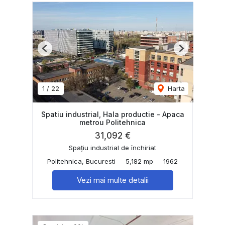
Previous
Next
1
/
22
Harta
Spatiu industrial, Hala productie - Apaca
metrou Politehnica
31,092 €
Spațiu industrial de închiriat
Politehnica, Bucuresti
5,182 mp
1962
Vezi mai multe detalii