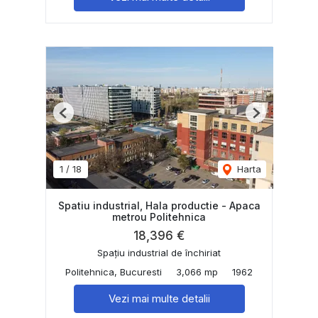
Previous
Next
1
/
18
Harta
Spatiu industrial, Hala productie - Apaca
metrou Politehnica
18,396 €
Spațiu industrial de închiriat
Politehnica, Bucuresti
3,066 mp
1962
Vezi mai multe detalii