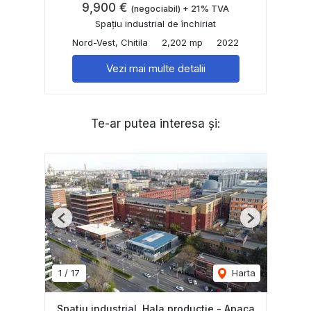
9,900 €
(negociabil) + 21% TVA
Spațiu industrial de închiriat
Nord-Vest, Chitila
2,202 mp
2022
Vezi mai multe detalii
Te-ar putea interesa și:
Previous
Next
1
/
17
Harta
Spatiu industrial, Hala productie - Apaca