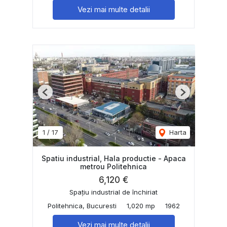
Vezi mai multe detalii
Previous
Next
1
/
17
Harta
Spatiu industrial, Hala productie - Apaca
metrou Politehnica
6,120 €
Spațiu industrial de închiriat
Politehnica, Bucuresti
1,020 mp
1962
Vezi mai multe detalii