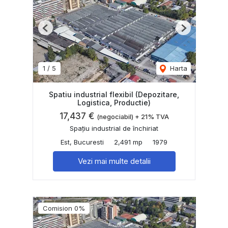
Previous
Next
1
/
5
Harta
Spatiu industrial flexibil (Depozitare,
Logistica, Productie)
17,437 €
(negociabil) + 21% TVA
Spațiu industrial de închiriat
Est, Bucuresti
2,491 mp
1979
Vezi mai multe detalii
Comision 0%