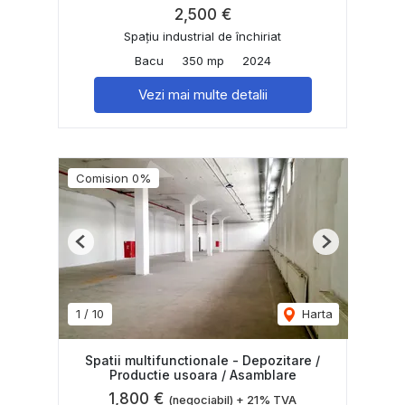
2,500 €
Spațiu industrial de închiriat
Bacu
350 mp
2024
Vezi mai multe detalii
Comision 0%
Previous
Next
1
/
10
Harta
Spatii multifunctionale - Depozitare /
Productie usoara / Asamblare
1,800 €
(negociabil) + 21% TVA