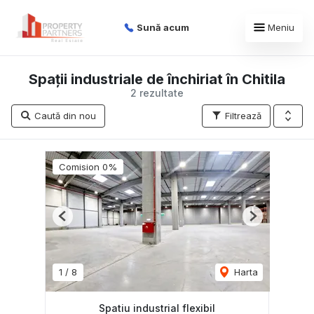
Sună acum
Meniu
Spații industriale de închiriat în Chitila
2 rezultate
Caută din nou
Filtrează
Comision 0%
Previous
Next
1
/
8
Harta
Spatiu industrial flexibil