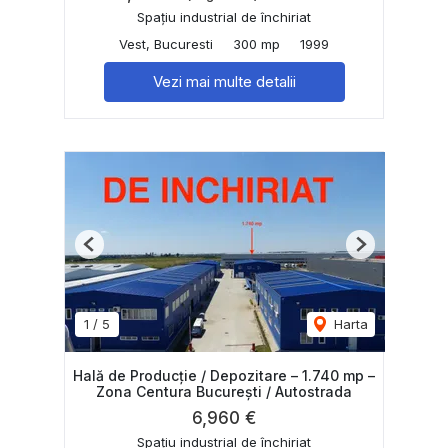
Spațiu industrial de închiriat
Vest, Bucuresti
300 mp
1999
Vezi mai multe detalii
Previous
Next
1
/
5
Harta
Hală de Producție / Depozitare – 1.740 mp –
Zona Centura București / Autostrada
6,960 €
Spațiu industrial de închiriat