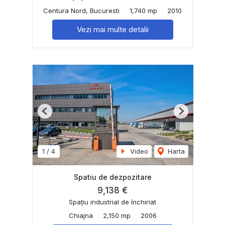
Centura Nord, Bucuresti
1,740 mp
2010
Vezi mai multe detalii
Previous
Next
1
/
4
Video
Harta
Spatiu de dezpozitare
9,138 €
Spațiu industrial de închiriat
Chiajna
2,150 mp
2006