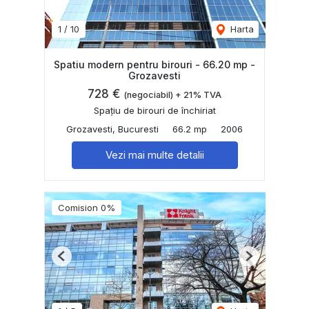
1
/
10
Harta
Spatiu modern pentru birouri - 66.20 mp -
Grozavesti
728 €
(negociabil) + 21% TVA
Spațiu de birouri de închiriat
Grozavesti, Bucuresti
66.2 mp
2006
Vezi mai multe detalii
Comision 0%
Previous
Next