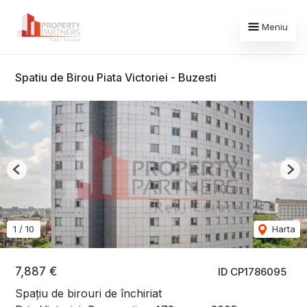
Meniu
Spatiu de Birou Piata Victoriei - Buzesti
Previous
Nex
1
/
10
Harta
7,887 €
ID CP1786095
Spațiu de birouri de închiriat