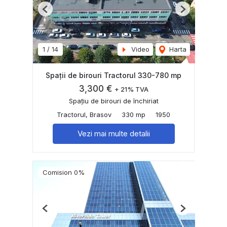
Previous
Next
1
/
14
Video
Harta
Spații de birouri Tractorul 330-780 mp
3,300 €
+ 21% TVA
Spațiu de birouri de închiriat
Tractorul, Brasov
330 mp
1950
Vezi mai multe detalii
Comision 0%
Previous
Next