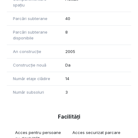
spațiu
Parcări subterane
40
Parcări subterane
8
disponibile
An construcție
2005
Construcție nouă
Da
Număr etaje clădire
14
Număr subsoluri
3
Facilități
Acces pentru persoane
Acces securizat parcare