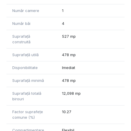
- Costuri pentru mentenanță (intreținere spatii comune,
curățenie, apă etc.): 4 euro/mp
Număr camere
1
- Loc de parcare: 150 euro/lună
Număr băi
4
Pentru a programa o vizionare sau pentru mai multe detalii,
vă rugăm să ne contactați.
Suprafață
527 mp
construită
Suprafață utilă
478 mp
Disponibilitate
Imediat
Suprafață minimă
478 mp
Suprafață totală
12,098 mp
birouri
Factor suprafețe
10.27
comune (%)
Compartimentare
Flexibil