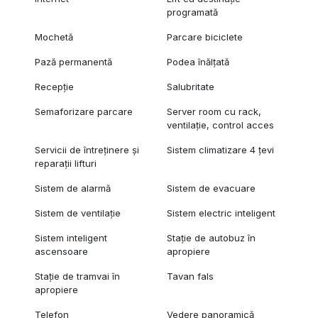
programată
Mochetă
Parcare biciclete
Pază permanentă
Podea înălțată
Recepție
Salubritate
Semaforizare parcare
Server room cu rack,
ventilație, control acces
Servicii de întreținere și
Sistem climatizare 4 țevi
reparații lifturi
Sistem de alarmă
Sistem de evacuare
Sistem de ventilație
Sistem electric inteligent
Sistem inteligent
Stație de autobuz în
ascensoare
apropiere
Stație de tramvai în
Tavan fals
apropiere
Telefon
Vedere panoramică