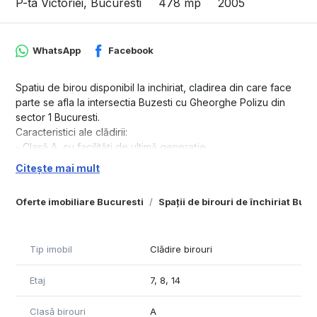
P-ta Victoriei, Bucuresti
478 mp
2005
WhatsApp
Facebook
Spatiu de birou disponibil la inchiriat, cladirea din care face
parte se afla la intersectia Buzesti cu Gheorghe Polizu din
sector 1 Bucuresti.
Caracteristici ale clădirii:
- Clasă A, cu facilități de ultimă generație
- Recepție la parter
Citește mai mult
- 6 lifturi pentru acces rapid și eficient
- Locuri de parcare subterane disponibile
Oferte imobiliare Bucuresti
Spații de birouri de închiriat Bucu
- Suprafețe variate de birouri disponibile pentru închiriere.
Suprafețele disponibile la închiriat:
- Minim: 478 mp
Tip imobil
Clădire birouri
- Maxim: 854 mp
Etaj
7, 8, 14
Prețuri:
- Chiria pentru birou: 16.5 euro/mp
Clasă birouri
A