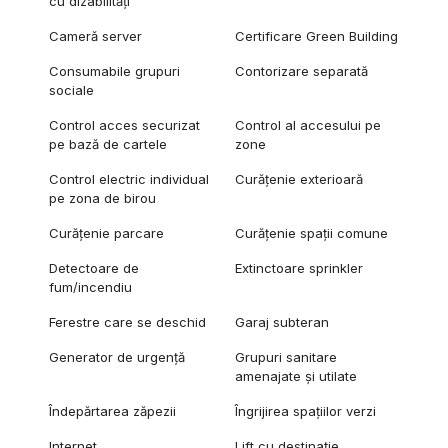
cu dizabilități
Cameră server
Certificare Green Building
Consumabile grupuri
Contorizare separată
sociale
Control acces securizat
Control al accesului pe
pe bază de cartele
zone
Control electric individual
Curățenie exterioară
pe zona de birou
Curățenie parcare
Curățenie spații comune
Detectoare de
Extinctoare sprinkler
fum/incendiu
Ferestre care se deschid
Garaj subteran
Generator de urgență
Grupuri sanitare
amenajate și utilate
Îndepărtarea zăpezii
Îngrijirea spațiilor verzi
Internet
Lift cu destinație