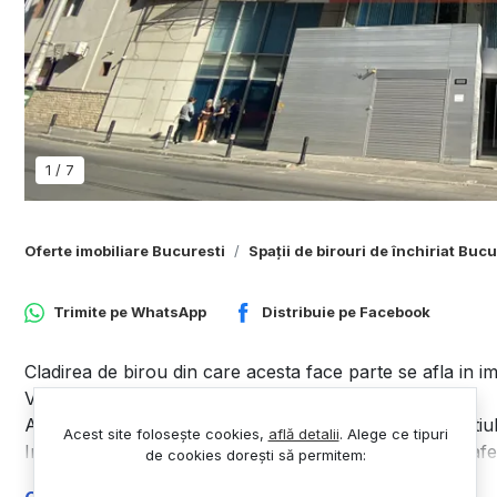
1
/
7
Oferte imobiliare Bucuresti
Spații de birouri de închiriat Bucu
Trimite pe
WhatsApp
Distribuie pe
Facebook
Cladirea de birou din care acesta face parte se afla in 
Victoriei, sector 1, Bucuresti.
Acesta este situat la etajul 6 din cele 8 ale cladirii, spat
Acest site folosește cookies,
află detalii
.
Alege ce tipuri
In cladirea respectiva sunt disponibile mai multe supra
de cookies dorești să permitem:
Etajul 6 : 180.75 mp utili, cel din descriere.