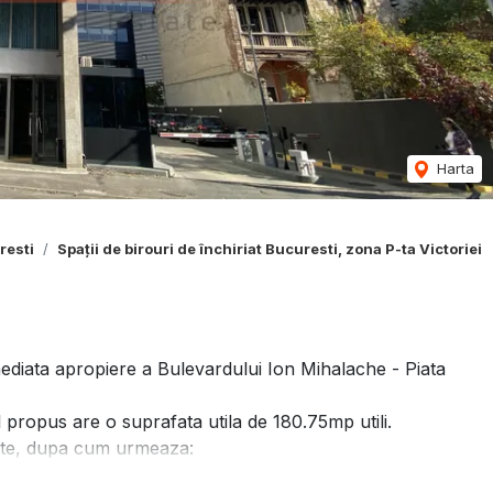
Harta
resti
Spații de birouri de închiriat Bucuresti, zona P-ta Victoriei
imediata apropiere a Bulevardului Ion Mihalache - Piata
iul propus are o suprafata utila de 180.75mp utili.
fete, dupa cum urmeaza: