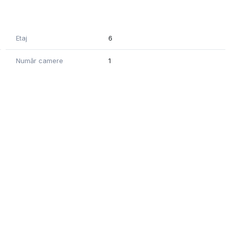
Etaj
6
Număr camere
1
Suprafață construită
212 mp
Disponibilitate
Imediat
Suprafață totală
509.75 mp
birouri
An construcție
2000
Număr etaje clădire
8
Intabulare
Există