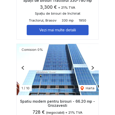
Spații de birouri Tractorul 330-780 mp
3,300 €
+ 21% TVA
Spațiu de birouri de închiriat
Tractorul, Brasov
330 mp
1950
Vezi mai multe detalii
Comision 0%
Previous
Next
1
/
10
Harta
Spatiu modern pentru birouri - 66.20 mp -
Grozavesti
728 €
(negociabil) + 21% TVA