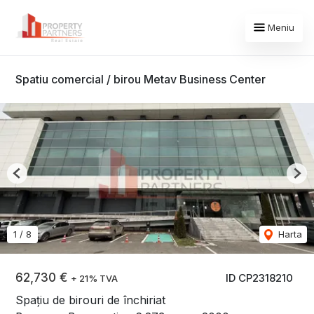
Meniu
Spatiu comercial / birou Metav Business Center
Previous
Nex
1
/
8
Harta
62,730 €
ID CP2318210
+ 21% TVA
Spațiu de birouri de închiriat