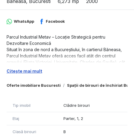
Baneasa, Bucuresti
6,273 mp
2000
WhatsApp
Facebook
Parcul Industrial Metav – Locație Strategică pentru
Dezvoltare Economică
Situat în zona de nord a Bucureștiului, în cartierul Băneasa,
Parcul Industrial Metav oferă acces facil atât din centrul
orașului (Piața Victoriei, Universitate, Charles de Gaulle), cât
și dinspre Aeroportul Otopeni. Locația beneficiază de
Citește mai mult
conexiuni rapide la transportul public, cu stații de autobuz și
tramvai la doar 10 minute de mers pe jos.
Oferte imobiliare Bucuresti
Spații de birouri de închiriat Bucu
Clădirile de birouri sunt proiectate pentru a acomoda spații
deschise generoase, adaptabile nevoilor fiecărui chiriaș.
Parcul oferă 26.767 mp de spații administrative clasa B, cu
Tip imobil
Clădire birouri
suprafețe modulare de închiriere între 50 mp și 350 mp,
configurabile pentru diverse activități economice.
Etaj
Parter, 1, 2
Cladirea din din prezentare are o suprfata totala de 6.273
mp si este formata din parter si 4 etaje.
Pentru mai multe detalii si vizionari, contactati agentul nostru.
Clasă birouri
B