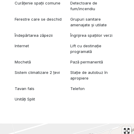
Curățenie spații comune
Detectoare de
fum/incendiu
Ferestre care se deschid
Grupuri sanitare
amenajate și utilate
Îndepărtarea zăpezii
Îngrijirea spațiilor verzi
Internet
Lift cu destinație
programată
Mochetă
Pază permanentă
Sistem climatizare 2 țevi
Stație de autobuz în
apropiere
Tavan fals
Telefon
Unități Split