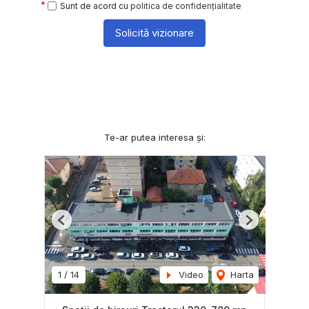
Sunt de acord cu
politica de confidențialitate
Solicită vizionare
Te-ar putea interesa și:
Previous
Next
1
/
14
Video
Harta