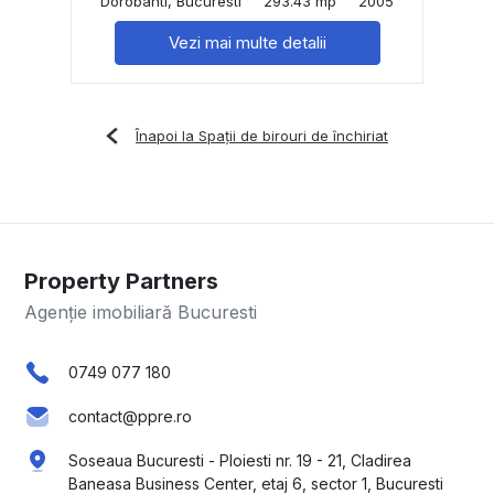
Dorobanti, Bucuresti
293.43 mp
2005
Vezi mai multe detalii
Înapoi la Spații de birouri de închiriat
Property Partners
Agenție imobiliară Bucuresti
0749 077 180
contact@ppre.ro
Soseaua Bucuresti - Ploiesti nr. 19 - 21, Cladirea
Baneasa Business Center, etaj 6, sector 1, Bucuresti