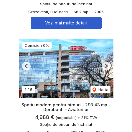
Spațiu de birouri de închiriat
Grozavesti, Bucuresti
66.2 mp
2006
Vezi mai multe detalii
Comision 0%
Previous
Next
1
/
5
Harta
Spatiu modern pentru birouri - 293.43 mp -
Dorobanti - Aviatorilor
4,988 €
(negociabil) + 21% TVA
Spațiu de birouri de închiriat