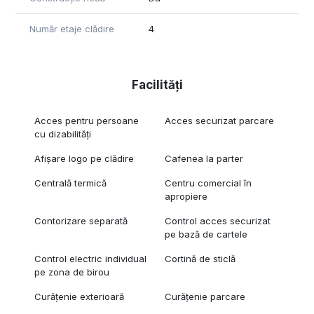
Număr etaje clădire
4
Facilități
Acces pentru persoane
Acces securizat parcare
cu dizabilități
Afișare logo pe clădire
Cafenea la parter
Centrală termică
Centru comercial în
apropiere
Contorizare separată
Control acces securizat
pe bază de cartele
Control electric individual
Cortină de sticlă
pe zona de birou
Curățenie exterioară
Curățenie parcare