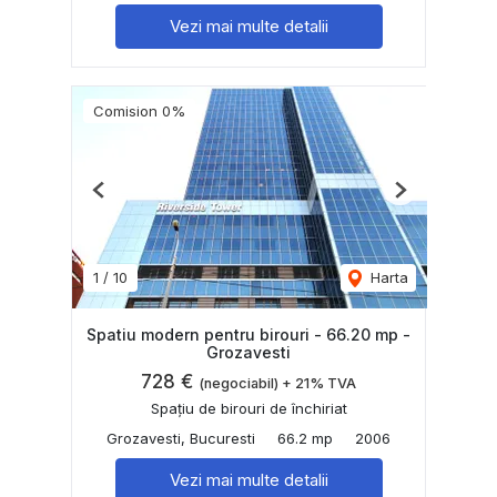
Vezi mai multe detalii
Comision 0%
Previous
Next
1
/
10
Harta
Spatiu modern pentru birouri - 66.20 mp -
Grozavesti
728 €
(negociabil) + 21% TVA
Spațiu de birouri de închiriat
Grozavesti, Bucuresti
66.2 mp
2006
Vezi mai multe detalii