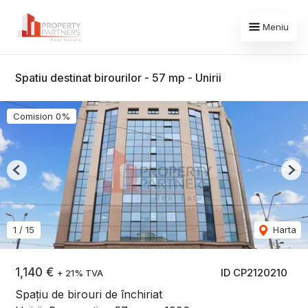
Meniu
Spatiu destinat birourilor - 57 mp - Unirii
Comision 0%
Previous
Nex
1
/
15
Harta
1,140 €
ID CP2120210
+ 21% TVA
Spațiu de birouri de închiriat