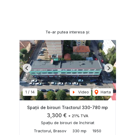
Te-ar putea interesa și:
Previous
Next
1
/
14
Video
Harta
Spații de birouri Tractorul 330-780 mp
3,300 €
+ 21% TVA
Spațiu de birouri de închiriat
Tractorul, Brasov
330 mp
1950