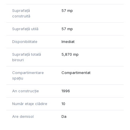
Facilități
Suprafață
57 mp
Internet de mare viteză și infrastructură IT.
construită
Iluminare naturală.
Suprafață utilă
57 mp
Acces facil la restaurante, hoteluri și zone comerciale.
Disponibilitate
Imediat
Prețul de închiriere afișat este orientativ și se referă la un
spațiu cu dotări standard, neincluzând costurile operaționale
Suprafață totală
5,870 mp
(service charge). Prețul final de închiriere va fi stabilit în urma
birouri
unei analize detaliate a cerințelor chiriașului și va depinde de
investițiile necesare pentru eventuale dotări suplimentare,
Compartimentare
Compartimentat
precum și de durata contractului de închiriere si alte
spațiu
negocieri.
An construcție
1996
Număr etaje clădire
10
Are demisol
Da