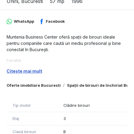
Unirii, Bucuresti
57 mp
1996
WhatsApp
Facebook
Muntenia Business Center oferă spații de birouri ideale
pentru companiile care caută un mediu profesional și bine
conectat în București.
Locație
Citește mai mult
Muntenia Business Center este situat în vecinatatea Pietei
Unirii si a Pasajului Marasesti, oferind acces facil la
principalele artere rutiere, mijloace de transport în comun și
Oferte imobiliare Bucuresti
Spații de birouri de închiriat Bucu
zone comerciale.
Facilități moderne – infrastructură IT, lumină naturală
Tip imobil
Clădire birouri
optimizată, acces securizat.
Etaj
3
Accesibilitate – conectare rapidă la transportul public și
autostrăzi principale.
Clasă birouri
B