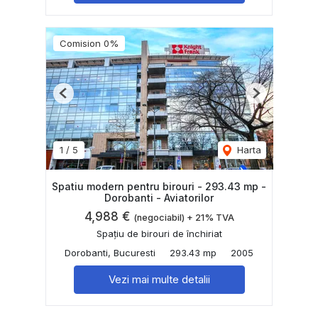
Comision 0%
Previous
Next
1
/
5
Harta
Spatiu modern pentru birouri - 293.43 mp -
Dorobanti - Aviatorilor
4,988 €
(negociabil) + 21% TVA
Spațiu de birouri de închiriat
Dorobanti, Bucuresti
293.43 mp
2005
Vezi mai multe detalii