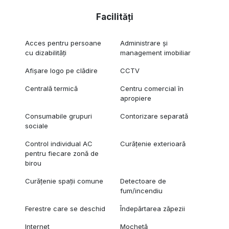
Facilități
Acces pentru persoane
Administrare și
cu dizabilități
management imobiliar
Afișare logo pe clădire
CCTV
Centrală termică
Centru comercial în
apropiere
Consumabile grupuri
Contorizare separată
sociale
Control individual AC
Curățenie exterioară
pentru fiecare zonă de
birou
Curățenie spații comune
Detectoare de
fum/incendiu
Ferestre care se deschid
Îndepărtarea zăpezii
Internet
Mochetă