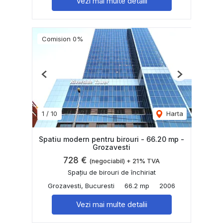
Vezi mai multe detalii
Comision 0%
Previous
Next
1
/
10
Harta
Spatiu modern pentru birouri - 66.20 mp -
Grozavesti
728 €
(negociabil) + 21% TVA
Spațiu de birouri de închiriat
Grozavesti, Bucuresti
66.2 mp
2006
Vezi mai multe detalii