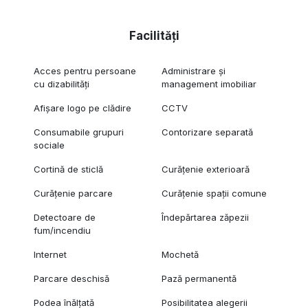
Facilități
Acces pentru persoane
Administrare și
cu dizabilități
management imobiliar
Afișare logo pe clădire
CCTV
Consumabile grupuri
Contorizare separată
sociale
Cortină de sticlă
Curățenie exterioară
Curățenie parcare
Curățenie spații comune
Detectoare de
Îndepărtarea zăpezii
fum/incendiu
Internet
Mochetă
Parcare deschisă
Pază permanentă
Podea înălțată
Posibilitatea alegerii