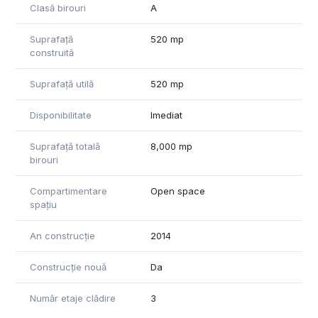
Clasă birouri
A
unei analize detaliate a cerințelor chiriașului și va depinde de
investițiile necesare pentru eventuale dotări suplimentare,
Suprafață
520 mp
precum și de durata contractului de închiriere si alte
construită
negocieri.
Suprafață utilă
520 mp
Disponibilitate
Imediat
Suprafață totală
8,000 mp
birouri
Compartimentare
Open space
spațiu
An construcție
2014
Construcție nouă
Da
Număr etaje clădire
3