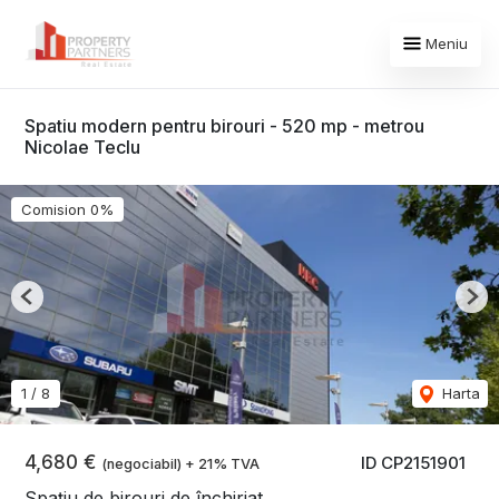
Meniu
Spatiu modern pentru birouri - 520 mp - metrou
Nicolae Teclu
Comision 0%
Previous
Nex
1
/
8
Harta
4,680 €
ID CP2151901
(negociabil) + 21% TVA
Spațiu de birouri de închiriat