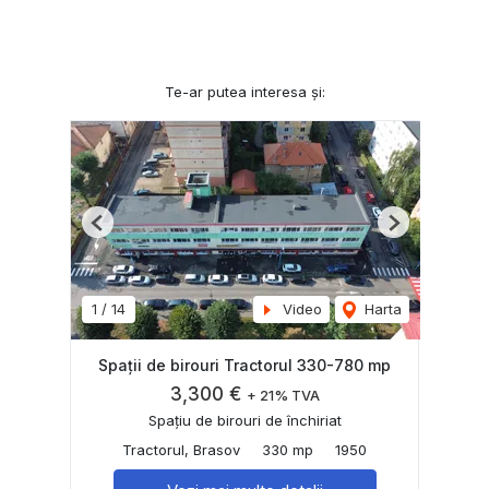
Te-ar putea interesa și:
Previous
Next
1
/
14
Video
Harta
Spații de birouri Tractorul 330-780 mp
3,300 €
+ 21% TVA
Spațiu de birouri de închiriat
Tractorul, Brasov
330 mp
1950