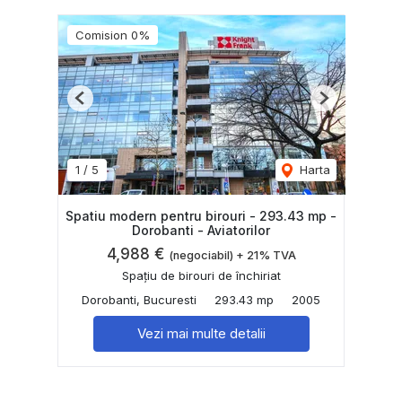
Comision 0%
Previous
Next
1
/
5
Harta
Spatiu modern pentru birouri - 293.43 mp -
Dorobanti - Aviatorilor
4,988 €
(negociabil) + 21% TVA
Spațiu de birouri de închiriat
Dorobanti, Bucuresti
293.43 mp
2005
Vezi mai multe detalii