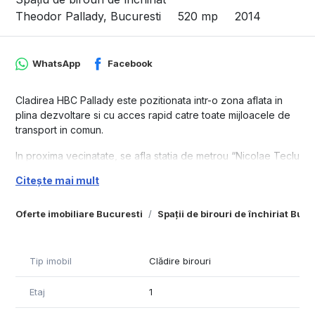
Theodor Pallady, Bucuresti
520 mp
2014
WhatsApp
Facebook
Cladirea HBC Pallady este pozitionata intr-o zona aflata in
plina dezvoltare si cu acces rapid catre toate mijloacele de
transport in comun.
In proxima vecinatate, se afla statia de metrou “Nicolae Teclu
– M3”, linii de tramvai si autobuz precum si iesirea spre
Citește mai mult
autostrada A2 Bucuresti-Constanta.
Cladirea este ideala pentru companiile care doresc un sediu
Oferte imobiliare Bucuresti
Spații de birouri de închiriat Bucu
reprezentativ si vor sa evite aglomeratia zonelor centrale
(dar beneficiind, totusi, de un acces facil catre zonele semi-
centrale si centrale).
Tip imobil
Clădire birouri
Prețul de închiriere afișat este orientativ și se referă la un
Etaj
1
spațiu cu dotări standard, neincluzând costurile operaționale
(service charge). Prețul final de închiriere va fi stabilit în urma