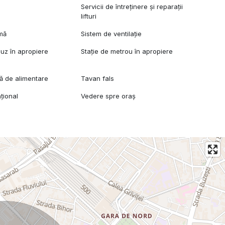
Servicii de întreținere și reparații
lifturi
rmă
Sistem de ventilație
buz în apropiere
Stație de metrou în apropiere
lă de alimentare
Tavan fals
țional
Vedere spre oraș