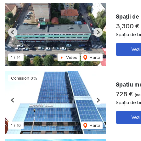
Spații de
3,300 €
Spațiu de bi
Previous
Next
Vezi
1
/
14
Video
Harta
Comision 0%
Spatiu mo
728 €
(ne
Spațiu de bi
Previous
Next
Vezi
1
/
10
Harta