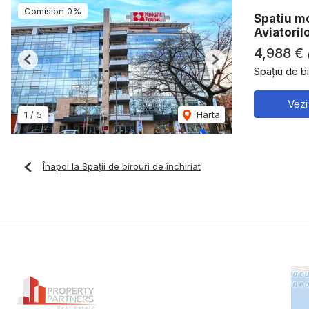
Comision 0%
Spatiu mo
Aviatoril
4,988 €
Previous
Next
Spațiu de bi
Vezi
1
/
5
Harta
Înapoi la Spații de birouri de închiriat