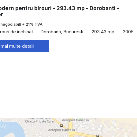
dern pentru birouri - 293.43 mp - Dorobanti -
or
(negociabil) + 21% TVA
rouri de închiriat
Dorobanti, Bucuresti
293.43 mp
2005
 mai multe detalii