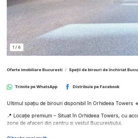
1
/
6
Oferte imobiliare Bucuresti
Spații de birouri de închiriat Bucu
Trimite pe
WhatsApp
Distribuie pe
Facebook
Ultimul spațiu de birouri disponibil în Orhideea Towers 
📍 Locație premium – Situat în Orhideea Towers, cu acces
zone de afaceri din centru si vestul Bucurestiului.
🏢 Adresă de afaceri prestigioasă – Un mediu modern de l