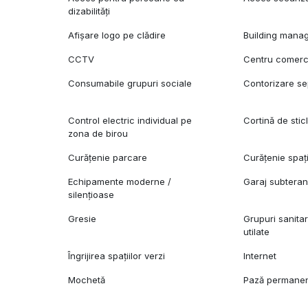
dizabilități
Afișare logo pe clădire
Building mana
CCTV
Centru comerci
Consumabile grupuri sociale
Contorizare se
Control electric individual pe
Cortină de stic
zona de birou
Curățenie parcare
Curățenie spaț
Echipamente moderne /
Garaj subtera
silențioase
Gresie
Grupuri sanita
utilate
Îngrijirea spațiilor verzi
Internet
Mochetă
Pază permane