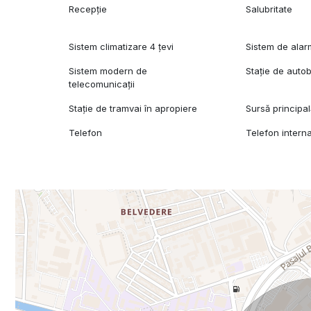
Recepție
Salubritate
Sistem climatizare 4 țevi
Sistem de ala
Sistem modern de
Stație de auto
telecomunicații
Stație de tramvai în apropiere
Sursă principa
Telefon
Telefon interna