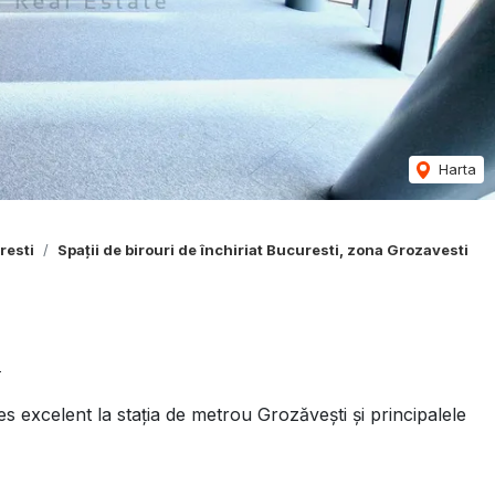
Harta
resti
Spații de birouri de închiriat Bucuresti, zona Grozavesti

 excelent la stația de metrou Grozăvești și principalele
ucru, cu dotări de înaltă calitate, compartimentări