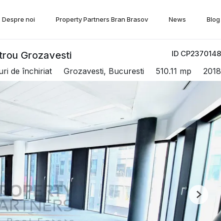
Despre noi
Property Partners Bran Brasov
News
Blog
ID CP2370148
etrou Grozavesti
ri de închiriat
Grozavesti, Bucuresti
510.11 mp
2018
Next