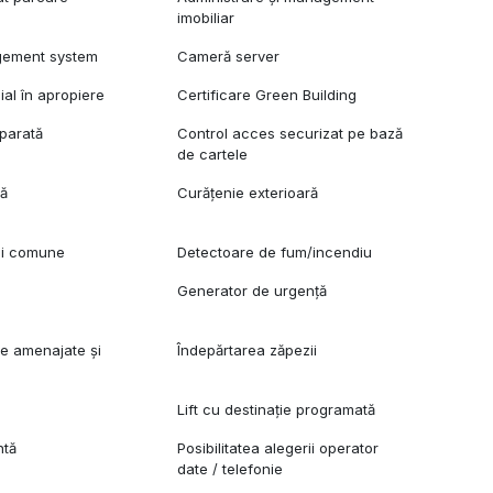
imobiliar
gement system
Cameră server
al în apropiere
Certificare Green Building
parată
Control acces securizat pe bază
de cartele
lă
Curățenie exterioară
ii comune
Detectoare de fum/incendiu
n
Generator de urgență
re amenajate și
Îndepărtarea zăpezii
Lift cu destinație programată
ntă
Posibilitatea alegerii operator
date / telefonie