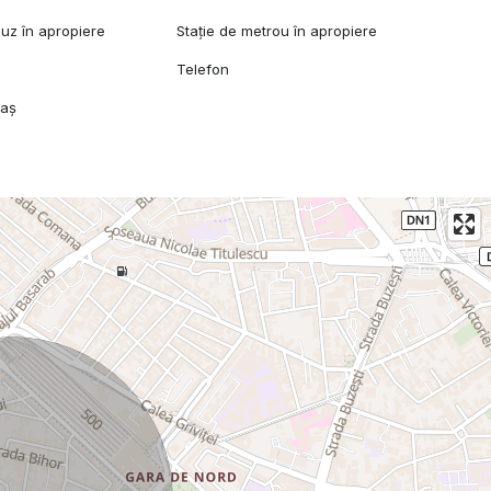
buz în apropiere
Stație de metrou în apropiere
Telefon
raș