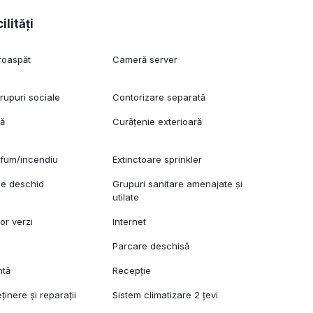
ilități
roaspăt
Cameră server
upuri sociale
Contorizare separată
lă
Curățenie exterioară
 fum/incendiu
Extinctoare sprinkler
se deschid
Grupuri sanitare amenajate și
utilate
lor verzi
Internet
Parcare deschisă
ntă
Recepție
eținere și reparații
Sistem climatizare 2 țevi