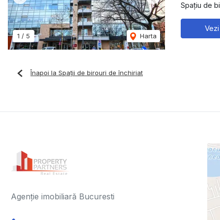
Previous
Next
Spațiu de bi
Vezi
1
/
5
Harta
Înapoi la Spații de birouri de închiriat
Agenție imobiliară Bucuresti