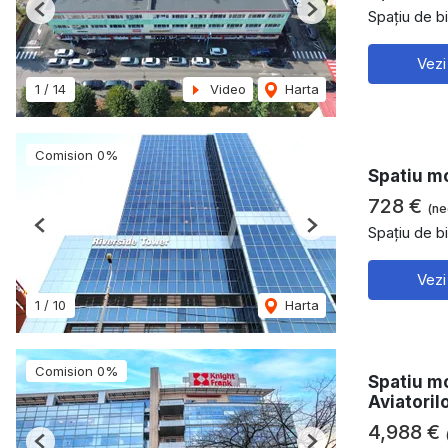
Spațiu de bi
Previous
Next
Vezi
1
/
14
Video
Harta
Comision 0%
Spatiu mo
728 €
(ne
Spațiu de bi
Previous
Next
Vezi
1
/
10
Harta
Comision 0%
Spatiu mo
Aviatoril
4,988 €