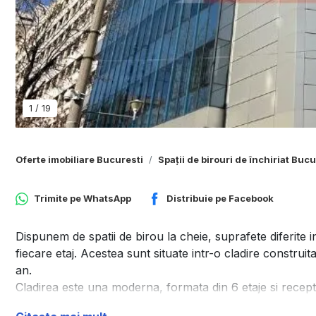
1
/
19
Oferte imobiliare Bucuresti
Spații de birouri de închiriat Bucu
Trimite pe
WhatsApp
Distribuie pe
Facebook
Dispunem de spatii de birou la cheie, suprafete diferite
fiecare etaj. Acestea sunt situate intr-o cladire construi
an.
Cladirea este una moderna, formata din 6 etaje si recepti
Spatiile de birou se pot inchiria fie mobiliate sau nemobil