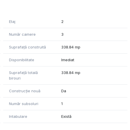
celor de transport in comun, aceasta este situata la o
ou Gara de Nord si respectiv gara CFR Gara de Nord.
Etaj
2
Număr camere
3
Suprafață construită
338.84 mp
ostru.
Disponibilitate
Imediat
Suprafață totală
338.84 mp
birouri
Construcție nouă
Da
Număr subsoluri
1
Intabulare
Există