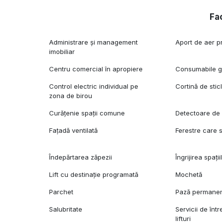
Fac
Administrare și management
Aport de aer p
imobiliar
Centru comercial în apropiere
Consumabile gr
Control electric individual pe
Cortină de stic
zona de birou
Curățenie spații comune
Detectoare de
Fațadă ventilată
Ferestre care 
Îndepărtarea zăpezii
Îngrijirea spații
Lift cu destinație programată
Mochetă
Parchet
Pază permane
Salubritate
Servicii de într
lifturi