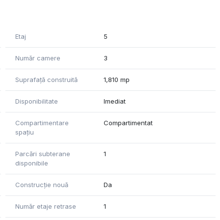
 una mare open space ( asa cum se vede in planul atasat )
Etaj
5
Număr camere
3
re la pretul de 150 Euro.
Suprafață construită
1,810 mp
Disponibilitate
Imediat
Compartimentare
Compartimentat
spațiu
stru.
Parcări subterane
1
disponibile
Construcție nouă
Da
Număr etaje retrase
1