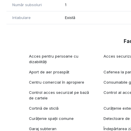
Număr subsoluri
1
Intabulare
Există
Fac
Acces pentru persoane cu
Acces securiz
dizabilități
Aport de aer proaspăt
Cafenea la par
Centru comercial în apropiere
Consumabile gr
Control acces securizat pe bază
Control al acc
de cartele
Cortină de sticlă
Curățenie exte
Curățenie spații comune
Detectoare de
Garaj subteran
Îndepărtarea z