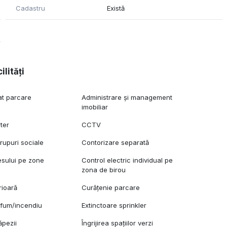
Cadastru
Există
ilități
at parcare
Administrare și management
imobiliar
ter
CCTV
upuri sociale
Contorizare separată
esului pe zone
Control electric individual pe
zona de birou
rioară
Curățenie parcare
 fum/incendiu
Extinctoare sprinkler
ăpezii
Îngrijirea spațiilor verzi