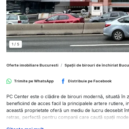
1
/
5
Oferte imobiliare Bucuresti
Spații de birouri de închiriat Bucu
Trimite pe
WhatsApp
Distribuie pe
Facebook
PC Center este o clădire de birouri modernă, situată în 
beneficiind de acces facil la principalele artere rutiere, 
această proprietate oferă un mediu de lucru deosebit în
retras, perfectă pentru companii care caută spații mode
Etajul 5 al acestei cladiri ofera un spatiu de birou cu o