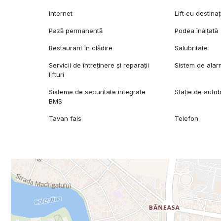
Internet
Lift cu destina
Pază permanentă
Podea înălțată
Restaurant în clădire
Salubritate
Servicii de întreținere și reparații
Sistem de ala
lifturi
Sisteme de securitate integrate
Stație de auto
BMS
Tavan fals
Telefon