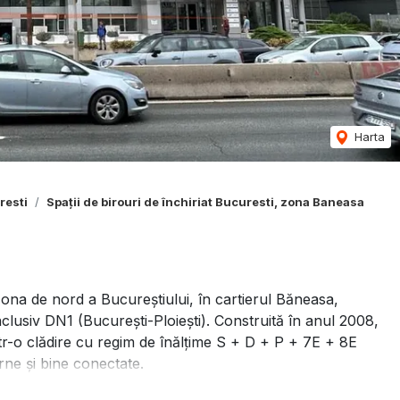
Harta
resti
Spații de birouri de închiriat Bucuresti, zona Baneasa
zona de nord a Bucureștiului, în cartierul Băneasa,
inclusiv DN1 (București-Ploiești). Construită în anul 2008,
tr-o clădire cu regim de înălțime S + D + P + 7E + 8E
rne și bine conectate.
 suprafata de 111 mp utili ( se mai adauga 10mp parti comune