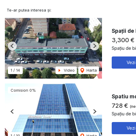
Te-ar putea interesa și:
Spații de
3,300 €
Spațiu de bi
Previous
Next
Vezi
1
/
14
Video
Harta
Comision 0%
Spatiu mo
728 €
(ne
Spațiu de bi
Previous
Next
Vezi
1
/
10
Harta