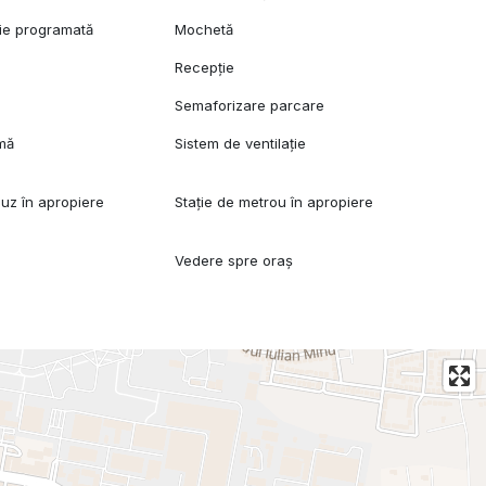
ție programată
Mochetă
Recepție
Semaforizare parcare
rmă
Sistem de ventilație
buz în apropiere
Stație de metrou în apropiere
Vedere spre oraș