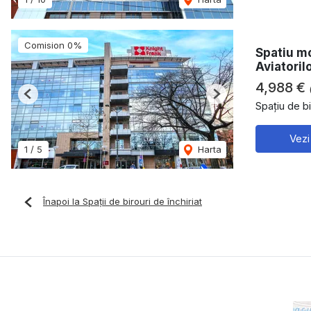
Comision 0%
Spatiu mo
Aviatoril
4,988 €
Previous
Next
Spațiu de bi
Vezi
1
/
5
Harta
Înapoi la Spații de birouri de închiriat