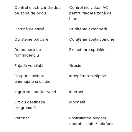
Control electric individual
Control individual AC
pe zona de birou
pentru fiecare zonă de
birou
Cortină de sticlă
Curățenie exterioară
Curățenie parcare
Curățenie spații comune
Detectoare de
Extinctoare sprinkler
fum/incendiu
Fațadă ventilată
Gresie
Grupuri sanitare
Îndepărtarea zăpezii
amenajate și utilate
Îngrijirea spațiilor verzi
Internet
Lift cu destinație
Mochetă
programată
Parchet
Posibilitatea alegerii
operator date / telefonie