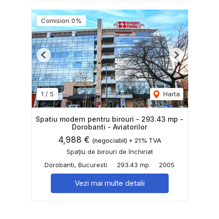
Comision 0%
Previous
Next
1
/
5
Harta
Spatiu modern pentru birouri - 293.43 mp -
Dorobanti - Aviatorilor
4,988 €
(negociabil) + 21% TVA
Spațiu de birouri de închiriat
Dorobanti, Bucuresti
293.43 mp
2005
Vezi mai multe detalii