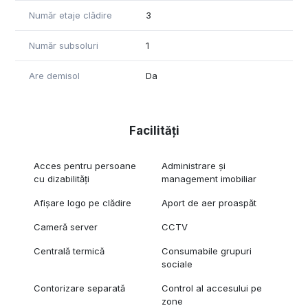
Număr etaje clădire
3
Număr subsoluri
1
Are demisol
Da
Facilități
Acces pentru persoane
Administrare și
cu dizabilități
management imobiliar
Afișare logo pe clădire
Aport de aer proaspăt
Cameră server
CCTV
Centrală termică
Consumabile grupuri
sociale
Contorizare separată
Control al accesului pe
zone