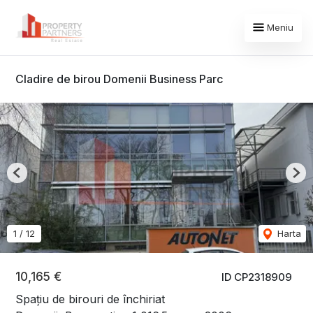
Meniu
Cladire de birou Domenii Business Parc
Previous
Nex
1
/
12
Harta
10,165 €
ID CP2318909
Spațiu de birouri de închiriat