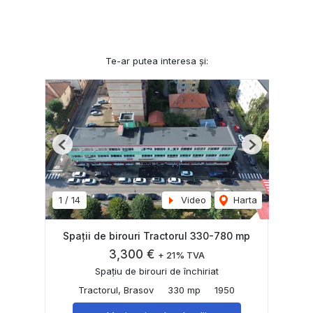
Te-ar putea interesa și:
Previous
Next
1
/
14
Video
Harta
Spații de birouri Tractorul 330-780 mp
3,300 €
+ 21% TVA
Spațiu de birouri de închiriat
Tractorul, Brasov
330 mp
1950