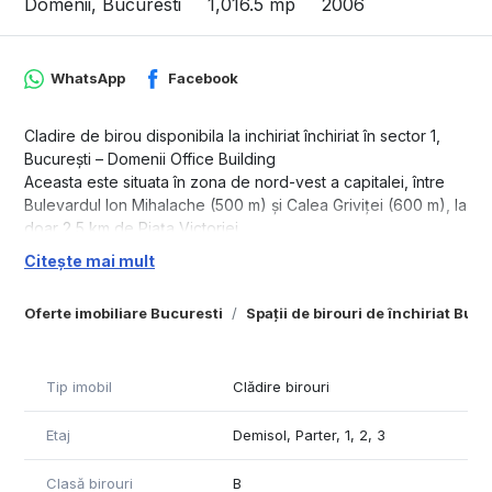
Domenii, Bucuresti
1,016.5 mp
2006
WhatsApp
Facebook
Cladire de birou disponibila la inchiriat închiriat în sector 1,
București – Domenii Office Building
Aceasta este situata în zona de nord-vest a capitalei, între
Bulevardul Ion Mihalache (500 m) și Calea Griviței (600 m), la
doar 2,5 km de Piața Victoriei.
Clădirea face parte dintr-un complex de birouri și spații
Citește mai mult
multifuncționale, vizavi de Parcul Copilului. Accesul auto este
facil atât din Bulevardul Ion Mihalache, cât și din Calea
Oferte imobiliare Bucuresti
Spații de birouri de închiriat Bucu
Griviței.
Transportul public este bine dezvoltat, cu stația de metrou
Grivița la 5-6 minute de mers pe jos și multiple linii de
Tip imobil
Clădire birouri
autobuz și tramvai în apropiere.
Formate din demisol, parter si 3 etaje, cu suprafete de cca
Etaj
Demisol, Parter, 1, 2, 3
225 mp/etaj iar la demisol sunt situate locurile de parcare.
Cladirea dispune de lift, este potrivita pentru diferite activitati
de tip office dar si comerciale ( clinci medicale, scoli private,
Clasă birouri
B