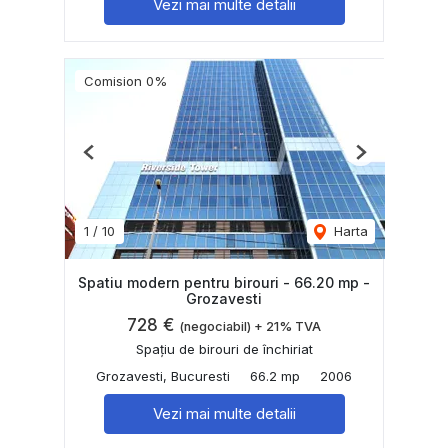
Vezi mai multe detalii
Comision 0%
Previous
Next
1
/
10
Harta
Spatiu modern pentru birouri - 66.20 mp -
Grozavesti
728 €
(negociabil) + 21% TVA
Spațiu de birouri de închiriat
Grozavesti, Bucuresti
66.2 mp
2006
Vezi mai multe detalii