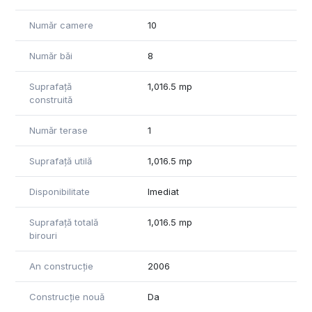
etc. )
Pentru mai multe informatii si vizionarea proprietatii,
Număr camere
10
contactati agentul nostru.
Comison 0 de la chirias, reprezentam proprietarul.
Număr băi
8
Suprafață
1,016.5 mp
construită
Număr terase
1
Suprafață utilă
1,016.5 mp
Disponibilitate
Imediat
Suprafață totală
1,016.5 mp
birouri
An construcție
2006
Construcție nouă
Da