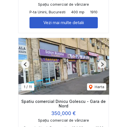
Spațiu comercial de vânzare
P-ta Unirii, Bucuresti
400 mp
1910
Vezi mai multe detalii
Previous
Next
1
/
11
Harta
Spatiu comercial Dinicu Golescu - Gara de
Nord
350,000 €
Spațiu comercial de vânzare