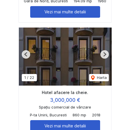
Gara de Nord, Bucuresti
194.09 mp
1960
Vezi mai multe detalii
Previous
Next
1
/
22
Harta
Hotel afacere la cheie.
3,000,000 €
Spațiu comercial de vânzare
P-ta Unirii, Bucuresti
860 mp
2018
Vezi mai multe detalii