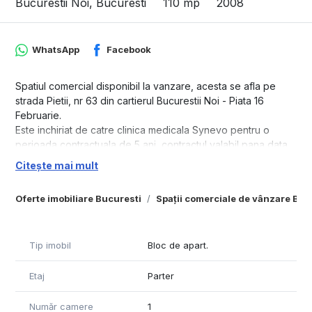
Bucurestii Noi, Bucuresti
110 mp
2008
WhatsApp
Facebook
Spatiul comercial disponibil la vanzare, acesta se afla pe
strada Pietii, nr 63 din cartierul Bucurestii Noi - Piata 16
Februarie.
Este inchiriat de catre clinica medicala Synevo pentru o
perioada contractuala de 5 ani, contractul valabil pana data
de 17- Iunie -2024, iar intelegerea dintre proprietar si chirias,
Citește mai mult
verbala, este ca la expirarea contractului sa se prelungeasca
perioada de inchiriere cu inca 1 an pana la momentul
Oferte imobiliare Bucuresti
Spații comerciale de vânzare Buc
vanzarii, astfel noul proprietar sa poata mentine/notifca
proprietarul/re-negocia contractul.
Chirie perceputa lunar este de: 2400 Euro net.
Tip imobil
Bloc de apart.
Termenii financiari:
- pret vanzare: 450.000 Euro, negociabil, proprietar
Etaj
Parter
persoana fizica.
Număr camere
1