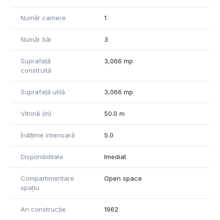
- Vad pietonal și auto intens, cu acces la multiple mijloace de
transport în comun, metrou si STB
Număr camere
1
- Proximitate față de centre comerciale, instituții și hub-uri de
business
Număr băi
3
Termeni financiari:
- Chirie: 6 Euro/mp
Suprafață
3,066 mp
- Mentenanta: 1.25 Euro/mp
construită
La aceste preturi se adauga TVA
Pentru detalii suplimentare și programarea unei vizionări, nu
Suprafață utilă
3,066 mp
ezitați să ne contactați!
Vitrină (m)
50.0 m
Înălțime interioară
5.0
Disponibilitate
Imediat
Compartimentare
Open space
spațiu
An construcție
1962