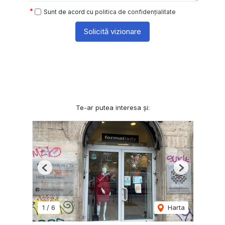
Sunt de acord cu
politica de confidențialitate
Solicită vizionare
Te-ar putea interesa și:
Previous
Next
1
/
6
Harta