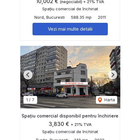
10,002 €
(negociabil) + 21% TVA
Spațiu comercial de închiriat
Nord, Bucuresti
588.35 mp
2011
Vezi mai multe detalii
Previous
Next
1
/
7
Harta
Spațiu comercial disponibil pentru închiriere
3,830 €
+ 21% TVA
Spațiu comercial de închiriat
Turda, Bucuresti
140 mp
2022