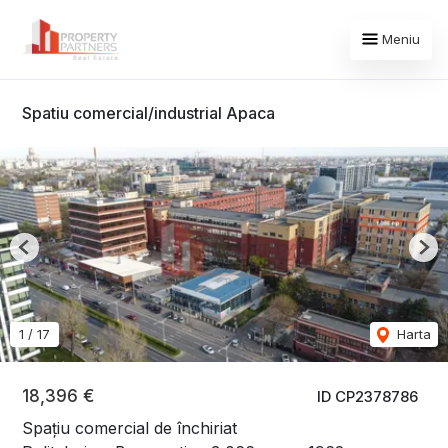
Meniu
Spatiu comercial/industrial Apaca
Previous
Nex
1
/
17
Harta
18,396 €
ID CP2378786
Spațiu comercial de închiriat