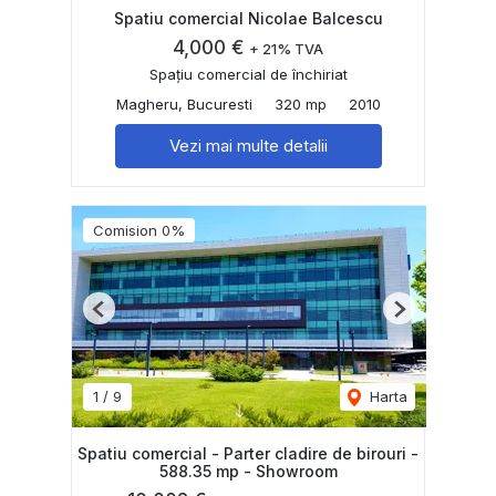
Spatiu comercial Nicolae Balcescu
4,000 €
+ 21% TVA
Spațiu comercial de închiriat
Magheru, Bucuresti
320 mp
2010
Vezi mai multe detalii
Comision 0%
Previous
Next
1
/
9
Harta
Spatiu comercial - Parter cladire de birouri -
588.35 mp - Showroom