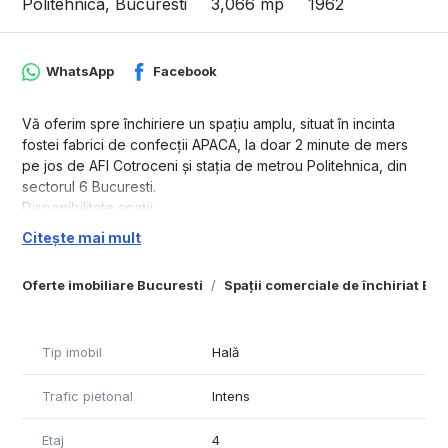
Politehnica, Bucuresti
3,066 mp
1962
WhatsApp
Facebook
Vă oferim spre închiriere un spațiu amplu, situat în incinta
fostei fabrici de confecții APACA, la doar 2 minute de mers
pe jos de AFI Cotroceni și stația de metrou Politehnica, din
sectorul 6 Bucuresti.
Disponibilitate spații:
- Etaj 4:
Citește mai mult
- 3.066 mp– open space, compartimentabil
- 1.096 mp– open space, compartimentabil
Oferte imobiliare Bucuresti
Spații comerciale de închiriat Bu
- Etaj 5:
- 1.020 mp– open space, compartimentabil
Caracteristici și avantaje:
Tip imobil
Hală
- Spații versatile, potrivite pentru birouri, showroom, activități
comerciale sau producție
Trafic pietonal
Intens
- Acces facil prin ascensoare generoase și rampă de
aprovizionare
- Locuri de parcare disponibile în incinta complexului
Etaj
4