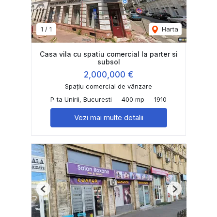
1
/
1
Harta
Casa vila cu spatiu comercial la parter si
subsol
2,000,000 €
Spațiu comercial de vânzare
P-ta Unirii, Bucuresti
400 mp
1910
Vezi mai multe detalii
Previous
Next