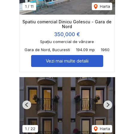
1
/
11
Harta
Spatiu comercial Dinicu Golescu - Gara de
Nord
350,000 €
Spațiu comercial de vânzare
Gara de Nord, Bucuresti
194.09 mp
1960
Vezi mai multe detalii
Previous
Next
1
/
22
Harta