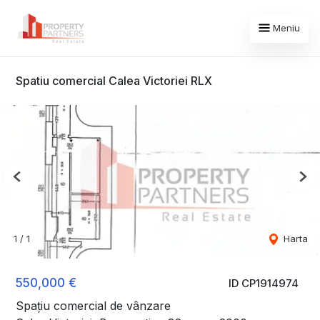
Meniu
Spatiu comercial Calea Victoriei RLX
Previous
Nex
1
/
1
Harta
550,000 €
ID CP1914974
Spațiu comercial de vânzare