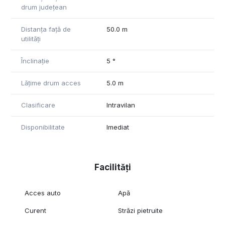
drum județean
Distanța față de
50.0 m
utilități
Înclinație
5 °
Lățime drum acces
5.0 m
Clasificare
Intravilan
Disponibilitate
Imediat
Facilități
Acces auto
Apă
Curent
Străzi pietruite