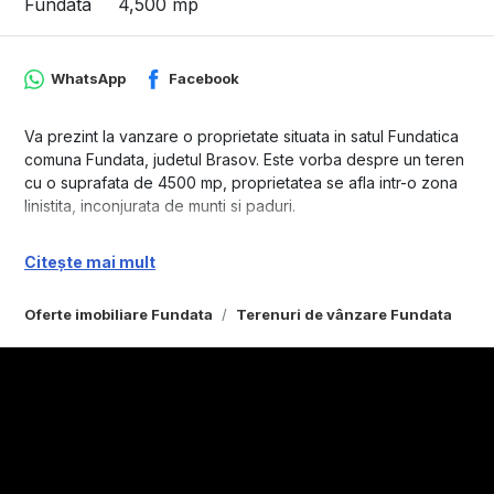
Fundata
4,500 mp
WhatsApp
Facebook
Va prezint la vanzare o proprietate situata in satul Fundatica
comuna Fundata, judetul Brasov. Este vorba despre un teren
cu o suprafata de 4500 mp, proprietatea se afla intr-o zona
linistita, inconjurata de munti si paduri.
Comuna Fundata este situata la o altitudine de 1360 mp, este
Citește mai mult
inconjurata de munti si peisaje pitoresti. Distanta fata de
Castelul Bran este de 20 km aproximativ 30 de minute cu
Oferte imobiliare Fundata
Terenuri de vânzare Fundata
masina. Distanta fata de Brasov este de 5o km aproximativ
60 de minute cu masina.
Terenul se afla in intravilanul comunei, este o pozitie ideala
pentru dezvolarea unui business in turism sau pentru
construirea unei case de vacanta.
Utilitati: apa si curent la intrarea pe proprietate.