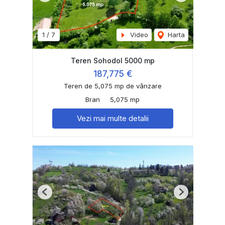
1
/
7
Video
Harta
Teren Sohodol 5000 mp
187,775 €
Teren de 5,075 mp de vânzare
Bran
5,075 mp
Vezi mai multe detalii
Previous
Next