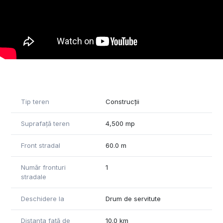
Tip teren
Construcții
Suprafață teren
4,500 mp
Front stradal
60.0 m
Număr fronturi
1
stradale
Deschidere la
Drum de servitute
Distanța față de
10.0 km