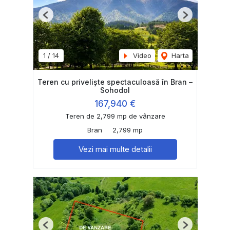
Previous
Next
1
/
14
Video
Harta
Teren cu priveliște spectaculoasă în Bran –
Sohodol
167,940 €
Teren de 2,799 mp de vânzare
Bran
2,799 mp
Vezi mai multe detalii
Previous
Next