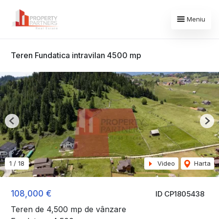
Meniu
Teren Fundatica intravilan 4500 mp
Previous
Nex
1
/
18
Video
Harta
108,000 €
ID CP1805438
Teren de 4,500 mp de vânzare