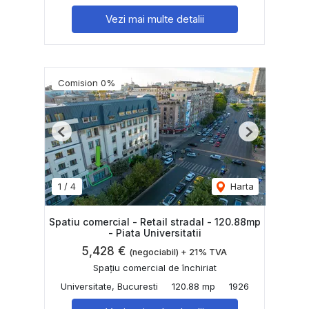
Vezi mai multe detalii
Comision 0%
Previous
Next
1
/
4
Harta
Spatiu comercial - Retail stradal - 120.88mp
- Piata Universitatii
5,428 €
(negociabil) + 21% TVA
Spațiu comercial de închiriat
Universitate, Bucuresti
120.88 mp
1926