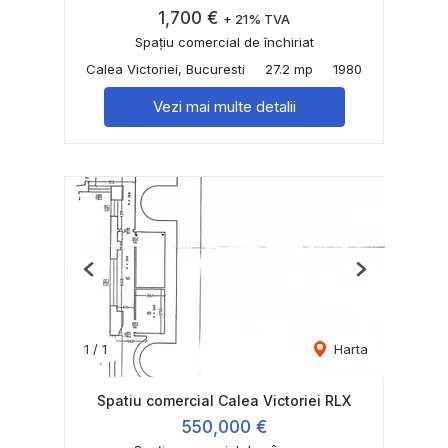
1,700 €
+ 21% TVA
Spațiu comercial de închiriat
Calea Victoriei, Bucuresti
27.2 mp
1980
Vezi mai multe detalii
Previous
Next
1
/
1
Harta
Spatiu comercial Calea Victoriei RLX
550,000 €