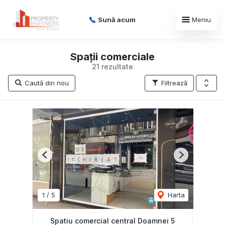
Sună acum
Meniu
Spații comerciale
21 rezultate
Caută din nou
Filtrează
Previous
Next
1
/
5
Harta
Spatiu comercial central Doamnei 5