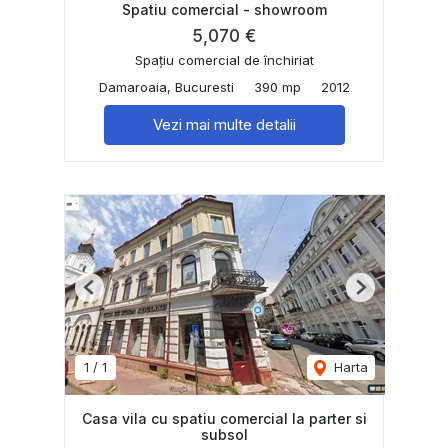
Spatiu comercial - showroom
5,070 €
Spațiu comercial de închiriat
Damaroaia, Bucuresti
390 mp
2012
Vezi mai multe detalii
Previous
Next
1
/
1
Harta
Casa vila cu spatiu comercial la parter si
subsol