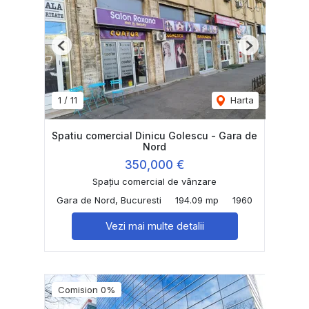
Previous
Next
1
/
11
Harta
Spatiu comercial Dinicu Golescu - Gara de
Nord
350,000 €
Spațiu comercial de vânzare
Gara de Nord, Bucuresti
194.09 mp
1960
Vezi mai multe detalii
Comision 0%