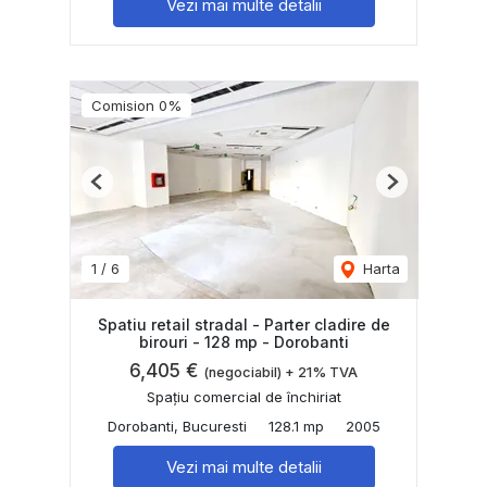
Vezi mai multe detalii
Comision 0%
Previous
Next
1
/
6
Harta
Spatiu retail stradal - Parter cladire de
birouri - 128 mp - Dorobanti
6,405 €
(negociabil) + 21% TVA
Spațiu comercial de închiriat
Dorobanti, Bucuresti
128.1 mp
2005
Vezi mai multe detalii