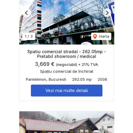
Previous
Next
1
/
3
Harta
Spatiu comercial stradal - 262.05mp -
Pretabil showroom / medical
3,669 €
(negociabil) + 21% TVA
Spațiu comercial de închiriat
Pantelimon, Bucuresti
262.05 mp
2008
Vezi mai multe detalii