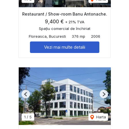
Restaurant / Show-room Banu Antonache.
9,400 €
+ 21% TVA
Spațiu comercial de închiriat
Floreasca, Bucuresti
376 mp
2006
Vezi mai multe detalii
Previous
Next
1
/
5
Harta