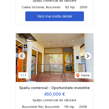
Spațiu comercial de vânzare
Calea Victoriei, Bucuresti
82 mp
2000
Vezi mai multe detalii
Previous
Next
1
/
1
Harta
Spatiu comercial - Oportunitate investitie
450,000 €
Spațiu comercial de vânzare
Bucurestii Noi, Bucuresti
110 mp
2008