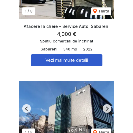
1
/
8
Harta
Afacere la cheie - Service Auto, Sabareni
4,000 €
Spațiu comercial de închiriat
Sabareni
340 mp
2022
Vezi mai multe detalii
Previous
Next
1
/
8
Harta