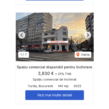
Previous
Next
1
/
7
Harta
Spațiu comercial disponibil pentru închiriere
3,830 €
+ 21% TVA
Spațiu comercial de închiriat
Turda, Bucuresti
140 mp
2022
Vezi mai multe detalii