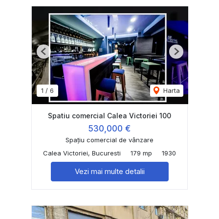
Previous
Next
1
/
6
Harta
Spatiu comercial Calea Victoriei 100
530,000 €
Spațiu comercial de vânzare
Calea Victoriei, Bucuresti
179 mp
1930
Vezi mai multe detalii