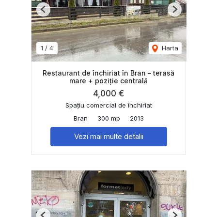
Previous
Next
1
/
4
Harta
Restaurant de închiriat în Bran – terasă
mare + poziție centrală
4,000 €
Spațiu comercial de închiriat
Bran
300 mp
2013
Vezi mai multe detalii