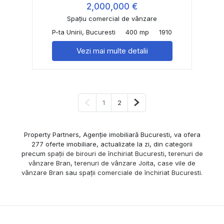
2,000,000 €
Spațiu comercial de vânzare
P-ta Unirii, Bucuresti
400 mp
1910
Vezi mai multe detalii
Pagina anterioară
Pagina următoare
1
2
Property Partners, Agenție imobiliară Bucuresti, va ofera
277 oferte imobiliare, actualizate la zi, din categorii
precum
spații de birouri de închiriat Bucuresti
,
terenuri de
vânzare Bran
,
terenuri de vânzare Joita
,
case vile de
vânzare Bran
sau
spații comerciale de închiriat Bucuresti
.