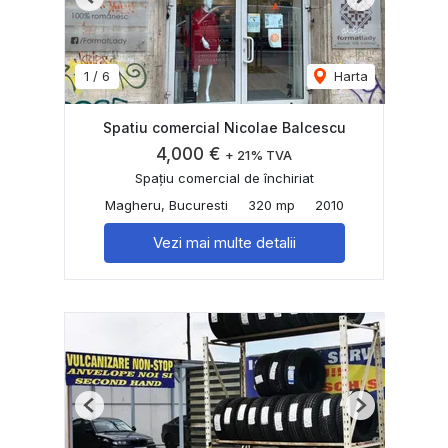
Previous
Next
1
/
6
Harta
Spatiu comercial Nicolae Balcescu
4,000 €
+ 21% TVA
Spațiu comercial de închiriat
Magheru, Bucuresti
320 mp
2010
Vezi mai multe detalii
Previous
Next