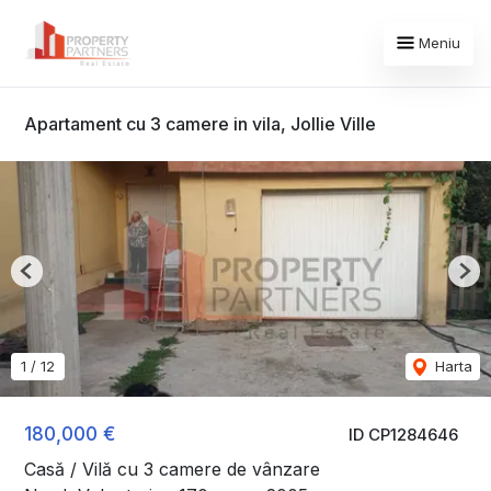
Meniu
Apartament cu 3 camere in vila, Jollie Ville
Previous
Nex
1
/
12
Harta
180,000 €
ID CP1284646
Casă / Vilă cu 3 camere de vânzare