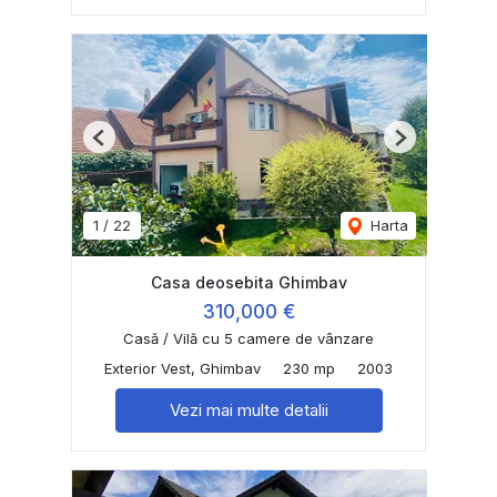
Previous
Next
1
/
22
Harta
Casa deosebita Ghimbav
310,000 €
Casă / Vilă cu 5 camere de vânzare
Exterior Vest, Ghimbav
230 mp
2003
Vezi mai multe detalii