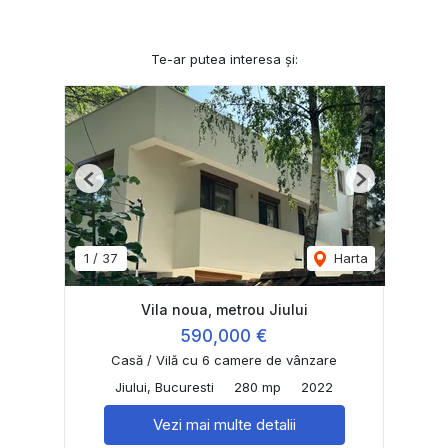
Te-ar putea interesa și:
Previous
Next
1
/
37
Harta
Vila noua, metrou Jiului
590,000 €
Casă / Vilă cu 6 camere de vânzare
Jiului, Bucuresti
280 mp
2022
Vezi mai multe detalii