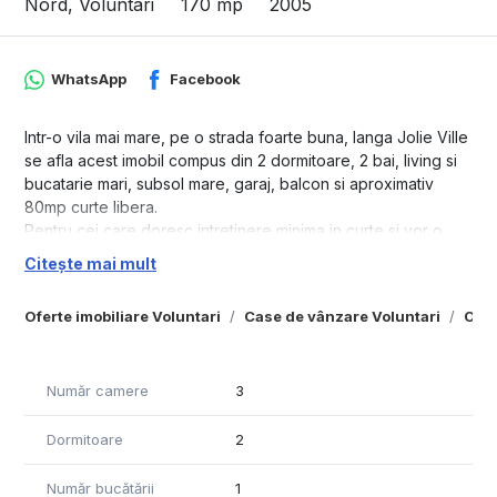
Nord, Voluntari
170 mp
2005
WhatsApp
Facebook
Intr-o vila mai mare, pe o strada foarte buna, langa Jolie Ville
se afla acest imobil compus din 2 dormitoare, 2 bai, living si
bucatarie mari, subsol mare, garaj, balcon si aproximativ
80mp curte libera.
Pentru cei care doresc intretinere minima in curte si vor o
casa la un pret bun intr-o zona foarte buna din Pipera.
Citește mai mult
Pretul este fix, nu se negociaza.
Oferte imobiliare Voluntari
Case de vânzare Voluntari
Case
Număr camere
3
Dormitoare
2
Număr bucătării
1