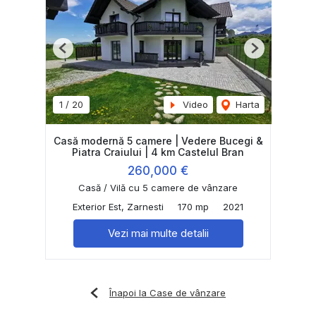
Previous
Next
1
/
20
Video
Harta
Casă modernă 5 camere | Vedere Bucegi &
Piatra Craiului | 4 km Castelul Bran
260,000 €
Casă / Vilă cu 5 camere de vânzare
Exterior Est, Zarnesti
170 mp
2021
Vezi mai multe detalii
Înapoi la Case de vânzare